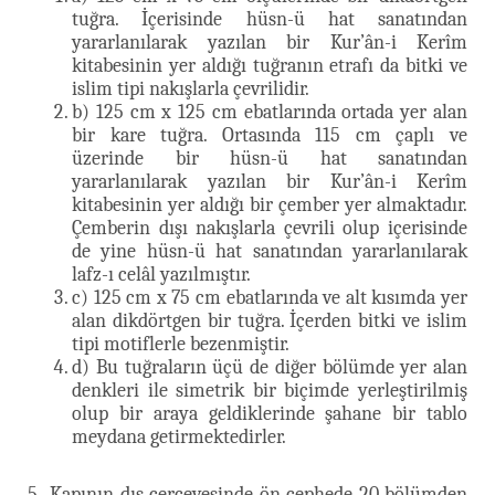
tuğra. İçerisinde hüsn-ü hat sanatından
yararlanılarak yazılan bir Kur’ân-i Kerîm
kitabesinin yer aldığı tuğranın etrafı da bitki ve
islim tipi nakışlarla çevrilidir.
b) 125 cm x 125 cm ebatlarında ortada yer alan
bir kare tuğra. Ortasında 115 cm çaplı ve
üzerinde bir hüsn-ü hat sanatından
yararlanılarak yazılan bir Kur’ân-i Kerîm
kitabesinin yer aldığı bir çember yer almaktadır.
Çemberin dışı nakışlarla çevrili olup içerisinde
de yine hüsn-ü hat sanatından yararlanılarak
lafz-ı celâl yazılmıştır.
c) 125 cm x 75 cm ebatlarında ve alt kısımda yer
alan dikdörtgen bir tuğra. İçerden bitki ve islim
tipi motiflerle bezenmiştir.
d) Bu tuğraların üçü de diğer bölümde yer alan
denkleri ile simetrik bir biçimde yerleştirilmiş
olup bir araya geldiklerinde şahane bir tablo
meydana getirmektedirler.
5- Kapının dış çerçevesinde ön cephede 20 bölümden