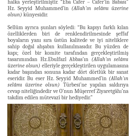
halka yerleştirilmiştir. “Eba Cafer – Cafer’in Babası”
Hz. Seyyid Muhammed’in
(Allah'ın selâmı üzerine
olsun)
künyesidir.
Sellûm ayrıca şunları söyledi: “Bu kapıyı farklı kılan
özelliklerden biri de renklendirilmesinde şeffaf
boyaların yanı sıra üstün kalitede ve iyi niteliklere
sahip doğal ahşabın kullanılmasıdır. Bu yüzden de
kapı; özel bir komite tarafından gerçekleştirilmiş
tasarımından Hz.Ebulfazl Abbas’ın
(Allah'ın selâmı
üzerine olsun)
elleriyle gerçekleştirilen uygulamasına
kadar başından sonuna kadar dört dörtlük bir sanat
eseridir. Bu eser Hz. Seyyid Muhammed’in
(Allah'ın
selâmı üzerine olsun)
Türbesi’ne yapılan saldırıya
cevap niteliğindedir ve O’nun Müşerref Ziyaretgâhı’na
takdim edilen mütevazî bir hediyedir.”