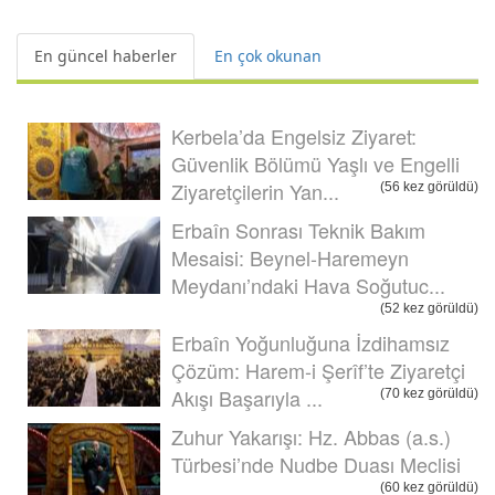
En güncel haberler
En çok okunan
Kerbela’da Engelsiz Ziyaret:
Güvenlik Bölümü Yaşlı ve Engelli
Ziyaretçilerin Yan...
(56 kez görüldü)
Erbaîn Sonrası Teknik Bakım
Mesaisi: Beynel-Haremeyn
Meydanı’ndaki Hava Soğutuc...
(52 kez görüldü)
Erbaîn Yoğunluğuna İzdihamsız
Çözüm: Harem-i Şerîf’te Ziyaretçi
Akışı Başarıyla ...
(70 kez görüldü)
Zuhur Yakarışı: Hz. Abbas (a.s.)
Türbesi’nde Nudbe Duası Meclisi
(60 kez görüldü)