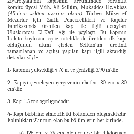
Ziyaretgâhı’nın kapısının üretiminden sorumlu
komite üyesi Müh. Ali Sellûm; Mukaddes Hz.Abbas
(Allah'ın selâmı üzerine olsun)
Türbesi Müşerref
Mezarlar için Zarih Pencerelikleri ve Kapılar
Fabrikası’nda üretilen kapı ile ilgili detayları
Uluslararası El-Kefîl Ağı ile paylaştı. Bu kapının
Irak’ta böylesine eşsiz niteliklerde üretilen ilk kapı
olduğunun altını çizden Sellûm’un üretimi
tamamlanan ve açılışı yapılan kapı ilgili aktardığı
detaylar şöyle:
1- Kapının yüksekliği 4.76 m ve genişliği 3.90 m’dir.
2- Kapıyı çevreleyen çerçevenin ebatları 30 cm x 30
cm’dir.
3- Kapı 1.5 ton ağırlığındadır.
4- Kapı birbirine simetrik iki bölümden oluşmaktadır.
Kalınlıkları 9’ar mm olan bu bölümlerin her birinde:
a) 125 cm x 75 cm ölçülerinde bir dikdörtgen