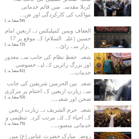
کربلا مقدسہ میں قائم خدماتی
مواکب کی کارکردگی اور ض...
(54 مشاہدہ)
العفاف ویمن کمپلیکس نے اربعینِ امام
حسین (علیہ السلام) کے موقع پر 17
ہزار سے زائ...
(72 مشاہدہ)
شعبہ حفظِ نظام کی جانب سے معذور
اور بزرگ زائرین کے لیے خصوصی
خدمات...
(61 مشاہدہ)
شعبہ بین الحرمین شریفین کی جانب
سے زیارتِ اربعین کے اختتام پر مرکزی
صحن اور شعبے...
(53 مشاہدہ)
شعبہ حرم الشریف نے زیارت اربعین
کے احیاء کے لئے مرتب کردہ تنظیمی و
خدماتی منصوبے...
(75 مشاہدہ)
روضہ مبارک حضرت عباس (ع) میں