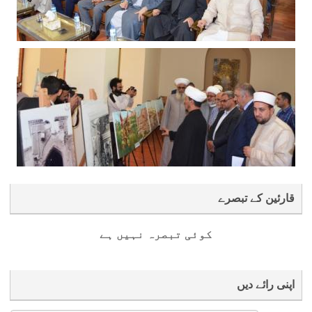
قارئین کے تبصرے
کوئی تبصرہ نہیں ہے
اپنی رائے دیں