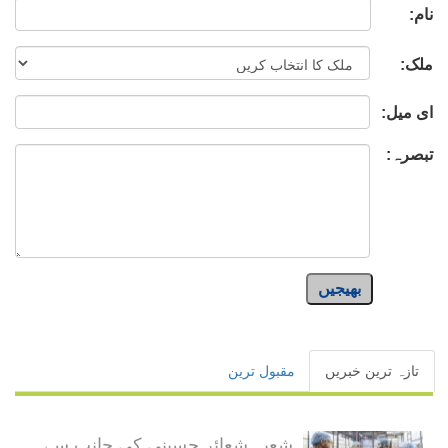
نام:
ملک:
ای میل:
تبصرہ:
بھیجیں
تازہ ترین خبریں
مقبول ترین
شعبہ شعائر حسینی کی جانب سے