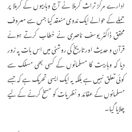
ادارے مرکز تراث کربلا نے آج وہابیوں کے کربلا پر
حملے کے حوالے ایک ندوی منعقد کیا جس سے معروف
محقق ڈاکٹر یوسف ناصری نے خطاب کرتے ہوئے
قرآن و حدیث اور تاریخ کی روشنی میں اس بات پہ زور
دیا کہ وہابیت کا مسلمانوں کے کسی بھی مسلک سے
کوئی تعلق نہیں ہے بلکہ یہ ایک ایسی تحریک ہے کہ جسے
مسلمانوں کے عقائد و نظریات کو مسخ کرنے کے لیے
چلایا گیا۔