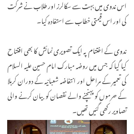
اس ندوی میں بہت سے سکالرز اور طلاب نے شرکت
کی اور اس قیمتی خطاب سے استفادہ کیا۔
ندوی کے اختتام پہ ایک تصویری نمائش کا بھی افتتاح
کیا گیا کہ جس میں روضہ مبارک امام حسین علیہ السلام
کی تعمیر کے مراحل اور انتفاضہ شعبانیہ کے دوران کربلا
کے حرموں کو پہنچنے والے نقصان کو بیان کرنے والی
تصاویر رکھی گئیں تھیں۔