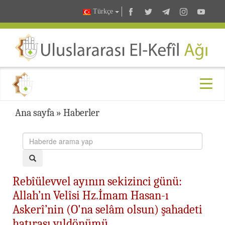
Türkçe
Ana sayfa
»
Haberler
Rebîülevvel ayının sekizinci günü:
Allah’ın Velîsi Hz.İmam Hasan-ı
Askerî’nin (O'na selâm olsun) şahadeti
hatırası yıldönümü...