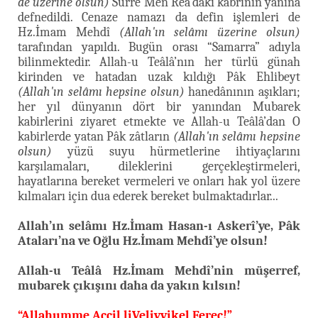
de üzerine olsun)
Surre Men Rea’daki kabrinin yanına
defnedildi. Cenaze namazı da defin işlemleri de
Hz.İmam Mehdî
(Allah'ın selâmı üzerine olsun)
tarafından yapıldı. Bugün orası “Samarra” adıyla
bilinmektedir. Allah-u Teâlâ’nın her türlü günah
kirinden ve hatadan uzak kıldığı Pâk Ehlibeyt
(Allah'ın selâmı hepsine olsun)
hanedânının aşıkları;
her yıl dünyanın dört bir yanından Mubarek
kabirlerini ziyaret etmekte ve Allah-u Teâlâ’dan O
kabirlerde yatan Pâk zâtların
(Allah'ın selâmı hepsine
olsun)
yüzü suyu hürmetlerine ihtiyaçlarını
karşılamaları, dileklerini gerçekleştirmeleri,
hayatlarına bereket vermeleri ve onları hak yol üzere
kılmaları için dua ederek bereket bulmaktadırlar...
Allah’ın selâmı Hz.İmam Hasan-ı Askerî’ye, Pâk
Ataları’na ve Oğlu Hz.İmam Mehdî’ye olsun!
Allah-u Teâlâ Hz.İmam Mehdî’nin müşerref,
mubarek çıkışını daha da yakın kılsın!
“Allahumme Accil liVeliyyikel Ferec!”