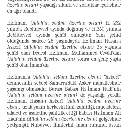
üzerine olsun)
yaşadığı sıkıntı ve zorluklar içerisinde
en ağır olandı.
Hz.İmam
(Allah'ın selâmı üzerine olsun)
H. 232
yılında Rebiülevvel ayında doğmuş ve H.260 yılında
Rebiülevvel ayında şehîd olmuştur. Yani şehîd
olduğunda sadece 28 yaşındaydı. Hz.İmam Hasan-ı
Askerî
(Allah'ın selâmı üzerine olsun)
25 yaşında
şehîd olan Dedesi Hz.İmam Muhammed Cevâd’dan
(Allah'ın selâmı üzerine olsun)
sonra en genç yaşta
şehîd olan İmam’dır.
Hz.İmam’a
(Allah'ın selâmı üzerine olsun)
“Askerî”
denmesinin sebebi Samarra’daki Asker mahallesinde
yaşamış olmasıdır. Burası Babası Hz.İmam Hadî’nin
(Allah'ın selâmı üzerine olsun)
de yaşadığı yerdir.
Hz.İmam Hasan-ı Askerî
(Allah'ın selâmı üzerine
olsun)
uzak yakın herkesin ilmi, zahitliği, mücadelesi,
adaleti ve asaletine şahitlik ettiği Babası Hz.İmam Ali
Hadî’nin
(Allah'ın selâmı üzerlerine olsun)
gölgesinde
yetişmişti. Nübuvvet ilimlerini, iman ruhunu, üstün