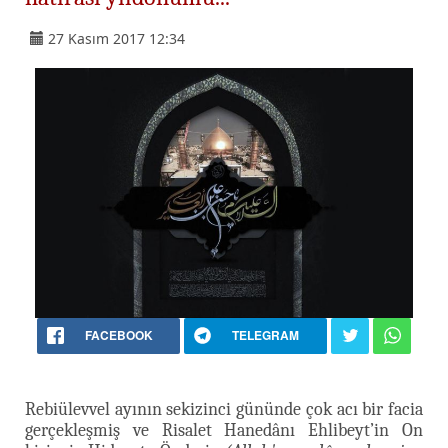
27 Kasım 2017 12:34
FACEBOOK
TELEGRAM
Rebiülevvel ayının sekizinci gününde çok acı bir facia
gerçekleşmiş ve Risalet Hanedânı Ehlibeyt’in On