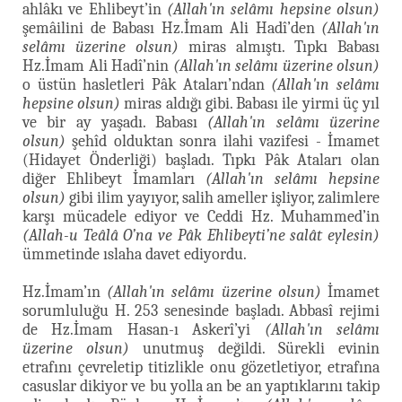
ahlâkı ve Ehlibeyt’in
(Allah'ın selâmı hepsine olsun)
şemâilini de Babası Hz.İmam Ali Hadî’den
(Allah'ın
selâmı üzerine olsun)
miras almıştı. Tıpkı Babası
Hz.İmam Ali Hadî’nin
(Allah'ın selâmı üzerine olsun)
o üstün hasletleri Pâk Ataları’ndan
(Allah'ın selâmı
hepsine olsun)
miras aldığı gibi. Babası ile yirmi üç yıl
ve bir ay yaşadı. Babası
(Allah'ın selâmı üzerine
olsun)
şehîd olduktan sonra ilahi vazifesi - İmamet
(Hidayet Önderliği) başladı. Tıpkı Pâk Ataları olan
diğer Ehlibeyt İmamları
(Allah'ın selâmı hepsine
olsun)
gibi ilim yayıyor, salih ameller işliyor, zalimlere
karşı mücadele ediyor ve Ceddi Hz. Muhammed’in
(Allah-u Teâlâ O’na ve Pâk Ehlibeyti’ne salât eylesin)
ümmetinde ıslaha davet ediyordu.
Hz.İmam’ın
(Allah'ın selâmı üzerine olsun)
İmamet
sorumluluğu H. 253 senesinde başladı. Abbasî rejimi
de Hz.İmam Hasan-ı Askerî’yi
(Allah'ın selâmı
üzerine olsun)
unutmuş değildi. Sürekli evinin
etrafını çevreletip titizlikle onu gözetletiyor, etrafına
casuslar dikiyor ve bu yolla an be an yaptıklarını takip