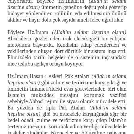
ediyorlardı. Böylece Hz.İmam’ın
(Allah'ın selâmı
üzerine olsun)
ümmetin geneline doğru yolu gösterip
hidayet yönlendiren rolünün eda edilmesinin önünü
aldılar ve hayır dolu çok sayıda ameli felce uğrattılar.
Böylece Hz.İmam
(Allah'ın selâmı üzerine olsun)
Abbasîlerin gözlerinden ırak olacak gizli bir çalışma
metoduna başvurdu. Kendisini takip edenlerden ve
vekillerinden oluşan dört dörtlük bir sistem inşa etti.
Elimizdeki tarihi belgeler de o sistemin inşasındaki
ince uslubu açıkça ortaya koyuyor.
Hz.İmam Hasan-ı Askerî, Pâk Ataları
(Allah'ın selâmı
hepsine olsun)
gibi zulme ve terörizme karşı çıktığı ve
ümmetin İmameti’ndeki esas görevlerinden biri olan
İslam’ın mukaddes mesajını korumak vazifesi
sebebiyle Abbasî rejimi ile siyasi olarak mücadele etti.
Bu yüzden de tıpkı Pâk Ataları
(Allah'ın selâmı
hepsine olsun)
gibi bu mücadele karşılığında ağır bir
bedel ödedi; zulme ve terörizme karşı çıkıp İslam’ın
tertemiz mesajını korumak adına verdiği mücadelede
baskılar, zindanlar, işkenceler ve öldürülme pahasına