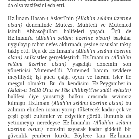
da olsa vazifesini eda etti.
Hz.İmam Hasan-ı Askerî’nin
(Allah'ın selâmı üzerine
olsun)
döneminde Mutezz, Muhtedî ve Mutemed
isimli Abbasoğulları halifeleri yaşadı. Üçü de
Hz.İmam’a
(Allah'ın selâmı üzerine olsun)
baskılar
uygulayıp rahat nefes aldırmadı, peşine casuslar takıp
takip etti. Üçü de Hz.İmam’a
(Allah'ın selâmı üzerine
olsun)
suikastler gerçekleştirdi. Hz.İmam’ın
(Allah'ın
selâmı üzerine olsun)
yaşadığı dönemin son
yöneticisi Mutemed’di. Mutemed haram zevklere
meyilliydi; işi gücü çalgı, oyun ve haram işler ile
meşgul olmaktı. Bu da kendisini Hz.Peygamber’in
(Allah-u Teâlâ O’na ve Pâk Ehlibeyti’ne salât eylesin)
halîfesi diye yansıttığı halkın arasında sevimsiz
kılmıştı. Hz.İmam
(Allah'ın selâmı üzerine olsun)
bu
zalimin elinden insanı yorup tüketecek kadar çok ve
çeşit çeşit zulümler ve eziyetler gördü. Bununla da
yetinmeyip neredeyse Hz.İmam’ın
(Allah'ın selâmı
üzerine olsun)
nefesini sayacak kadar şiddetli bir
güvenlik çemberi kurdu. Böylece kim Hz.İmam