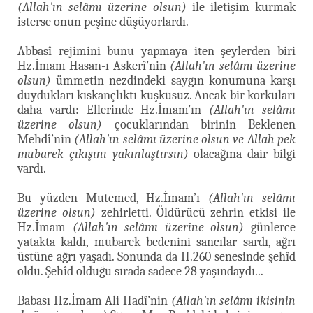
(Allah'ın selâmı üzerine olsun)
ile iletişim kurmak
isterse onun peşine düşüyorlardı.
Abbasî rejimini bunu yapmaya iten şeylerden biri
Hz.İmam Hasan-ı Askerî’nin
(Allah'ın selâmı üzerine
olsun)
ümmetin nezdindeki saygın konumuna karşı
duydukları kıskançlıktı kuşkusuz. Ancak bir korkuları
daha vardı: Ellerinde Hz.İmam’ın
(Allah'ın selâmı
üzerine olsun)
çocuklarından birinin Beklenen
Mehdî’nin
(Allah'ın selâmı üzerine olsun ve Allah pek
mubarek çıkışını yakınlaştırsın)
olacağına dair bilgi
vardı.
Bu yüzden Mutemed, Hz.İmam’ı
(Allah'ın selâmı
üzerine olsun)
zehirletti. Öldürücü zehrin etkisi ile
Hz.İmam
(Allah'ın selâmı üzerine olsun)
günlerce
yatakta kaldı, mubarek bedenini sancılar sardı, ağrı
üstüne ağrı yaşadı. Sonunda da H.260 senesinde şehîd
oldu. Şehîd olduğu sırada sadece 28 yaşındaydı...
Babası Hz.İmam Ali Hadî’nin
(Allah'ın selâmı ikisinin