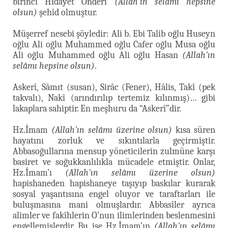
birinci Hidayet Önderi
(Allah'ın selâmı hepsine
olsun)
şehîd olmuştur.
Müşerref nesebi şöyledir: Ali b. Ebi Talib oğlu Huseyn
oğlu Ali oğlu Muhammed oğlu Cafer oğlu Musa oğlu
Ali oğlu Muhammed oğlu Ali oğlu Hasan
(Allah'ın
selâmı hepsine olsun)
.
Askerî, Sâmıt (susan), Sirâc (Fener), Hâlis, Takî (pek
takvalı), Nakî (arındırılıp tertemiz kılınmış)… gibi
lakaplara sahiptir. En meşhuru da “Askerî”dir.
Hz.İmam
(Allah'ın selâmı üzerine olsun)
kısa süren
hayatını zorluk ve sıkıntılarla geçirmiştir.
Abbasoğullarına mensup yöneticilerin zulmüne karşı
basiret ve soğukkanlılıkla mücadele etmiştir. Onlar,
Hz.İmam’ı
(Allah'ın selâmı üzerine olsun)
hapishaneden hapishaneye taşıyıp baskılar kurarak
sosyal yaşantısına engel oluyor ve taraftarları ile
buluşmasına mani olmuşlardır. Abbasîler ayrıca
alimler ve fakîhlerin O’nun ilimlerinden beslenmesini
engellemişlerdir. Bu ise Hz.İmam’ın
(Allah'ın selâmı