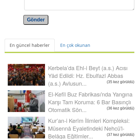
Gönder
En güncel haberler
En çok okunan
Kerbela’da Ehl-i Beyt (a.s.) Acısı
Yâd Edildi: Hz. Ebulfazl Abbas
(a.s.) Avlusun...
(35 kez görüldü)
El-Kefîl Buz Fabrikası'nda Yangına
Karşı Tam Koruma: 6 Bar Basınçlı
Otomatik Sön...
(36 kez görüldü)
Kur’an-i Kerîm İlimleri Kompleksi:
Müsennâ Eyaletindeki Nehcü'l-
Belâga Eğitimler...
(37 kez görüldü)