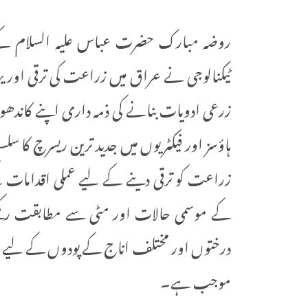
روضہ مبارک حضرت عباس علیہ السلام کے زیر
ٹیکنالوجی نے عراق میں زراعت کی ترقی اور ی
زرعی ادویات بنانے کی ذمہ داری اپنے کاندھو
ہاؤسز اور فیکٹریوں میں جدید ترین ریسرچ کا س
زراعت کو ترقی دینے کے لیے عملی اقدامات 
کے موسمی حالات اور مٹی سے مطابقت رکھنے 
درختوں اور مختلف اناج کے پودوں کے لیے انت
موجب ہے۔