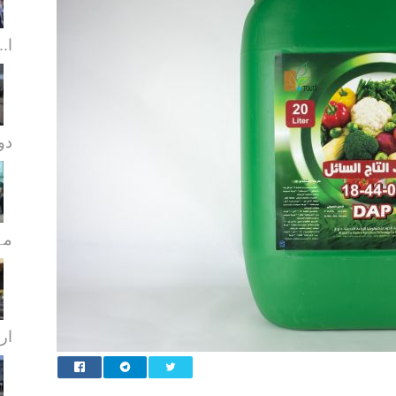
ا..
دورا
مہ
ار