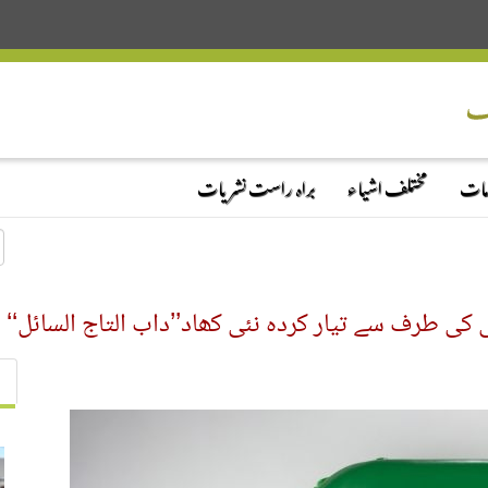
دمات
مختلف اشیاء
براہ راست نشریات
کی طرف سے تیار کردہ نئی کھاد’’داب التاج السائل‘‘