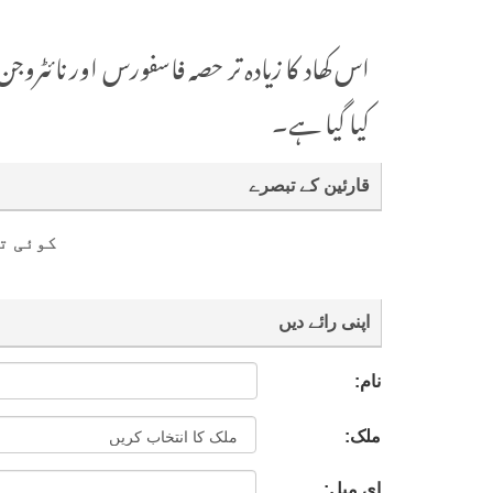
اس کھاد کا زیادہ تر حصہ فاسفورس اور نائٹرو
کیا گیا ہے۔
قارئین کے تبصرے
کوئی ت
اپنی رائے دیں
نام:
ملک:
ای میل: