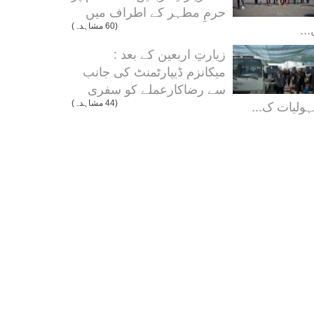
حرمِ مطہر کے اطراف میں
..
(60 مشاہدہ)
زیارتِ اربعین کے بعد :
میکانزم ڈیپارٹمنٹ کی جانب
سے رضاکارعملے کو سفری
ولیات ک...
(44 مشاہدہ)