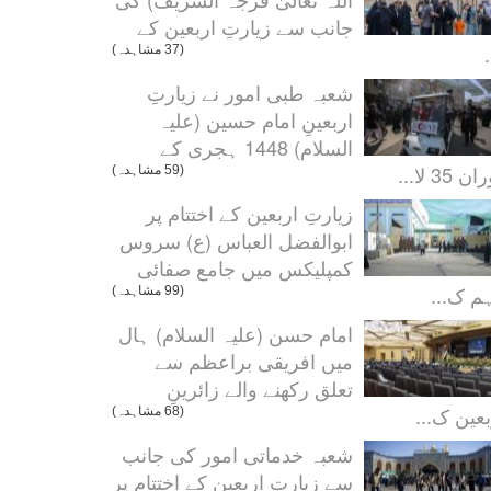
جانب سے زیارتِ اربعین کے
.
(37 مشاہدہ)
شعبہ طبی امور نے زیارتِ
اربعینِ امام حسین (علیہ
السلام) 1448 ہجری کے
ن 35 لا...
(59 مشاہدہ)
زیارتِ اربعین کے اختتام پر
ابوالفضل العباس (ع) سروس
کمپلیکس میں جامع صفائی
م ک...
(99 مشاہدہ)
امام حسن (علیہ السلام) ہال
میں افریقی براعظم سے
تعلق رکھنے والے زائرینِ
بعین ک...
(68 مشاہدہ)
شعبہ خدماتی امور کی جانب
سے زیارتِ اربعین کے اختتام پر