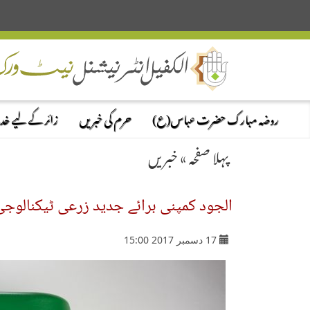
روضہ مبارک حضرت عباس(ع)
حرم کی خبریں
زائر کے لیے خ
پہلا صفحہ
»
خبریں
الجود کمپنی برائے جدید زرعی ٹیکنالوجی 
17 دسمبر 2017 15:00