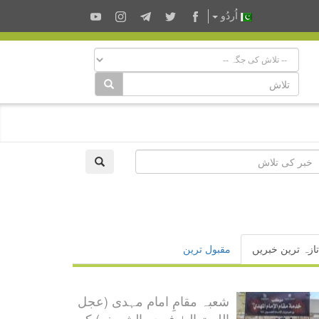
اُردُو
تازہ ترین خبریں
مقبول ترین
شعبہ مقامِ امام مہدی (عجل
اللہ تعالیٰ فرجہ الشریف) کی