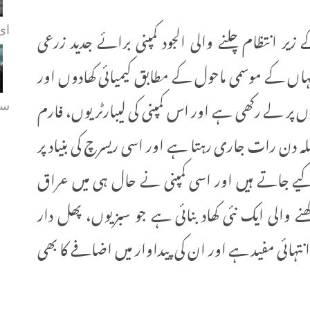
 انتظام چلنے والی الجود کمپنی برائے جدید زرعی
ای.
ہاں کے موسمی ماحول کے مطابق کیمیائی کھادوں اور
ں پر لے رکھی ہے اور اس کمپنی کی لیبارٹریوں، فارم
سہ
لسلہ دن رات جاری رہتا ہے اور اسی ریسرچ کی بنیاد پر
کیے جاتے ہیں اور اسی کمپنی نے حال ہی میں عراق
والی ایک نئی کھاد بنائی ہے جو سبزیوں، پھل دار
ہائی مفید ہے اور ان کی پیداوار میں اضافے کا بھی