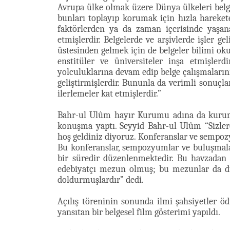
Avrupa ülke olmak üzere Dünya ülkeleri belg
bunları toplayıp korumak için hızla hareket
faktörlerden ya da zaman içerisinde yaşa
etmişlerdir. Belgelerde ve arşivlerde işler ge
üstesinden gelmek için de belgeler bilimi ok
enstitüler ve üniversiteler inşa etmişler
yolculuklarına devam edip belge çalışmaların
geliştirmişlerdir. Bununla da verimli sonuçl
ilerlemeler kat etmişlerdir.”
Bahr-ul Ulûm hayır Kurumu adına da kur
konuşma yaptı. Seyyid Bahr-ul Ulûm “Sizle
hoş geldiniz diyoruz. Konferanslar ve sempozy
Bu konferanslar, sempozyumlar ve buluşmalar 
bir süredir düzenlenmektedir. Bu havzadan 
edebiyatçı mezun olmuş; bu mezunlar da dü
doldurmuşlardır” dedi.
Açılış töreninin sonunda ilmi şahsiyetler ödü
yansıtan bir belgesel film gösterimi yapıldı.