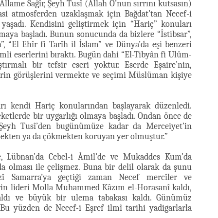
llame Sağîr, Şeyh Tusî (Allah O’nun sırrını kutsasın)
yasi atmosferden uzaklaşmak için Bağdat’tan Necef-i
 yaşadı. Kendisini geliştirmek için “Hariç” konuları
maya başladı. Bunun sonucunda da bizlere “İstibsar”,
”, “El-Ehîr fi Tarîh-il İslam” ve Dünya’da eşi benzeri
li eserlerini bıraktı. Bugün dahi “El-Tibyân fi Ulûm-
tırmalı bir tefsir eseri yoktur. Eserde Eşaire’nin,
rin görüşlerini vermekte ve seçimi Müslüman kişiye
arı kendi Hariç konularından başlayarak düzenledi.
tlerde bir uygarlığı olmaya başladı. Ondan önce de
ı. Şeyh Tusî’den bugünümüze kadar da Merceiyet’in
mekten ya da çökmekten koruyan yer olmuştur.”
de, Lübnan’da Cebel-i Âmil’de ve Mukaddes Kum’da
a olması ile çelişmez. Buna bir delil olarak da şunu
azî Samarra’ya geçtiği zaman Necef mercîler ve
rin lideri Molla Muhammed Kâzım el-Horasanî kaldı,
ldı ve büyük bir ulema tabakası kaldı. Günümüz
Bu yüzden de Necef-i Eşref ilmî tarihi yadigarlarla