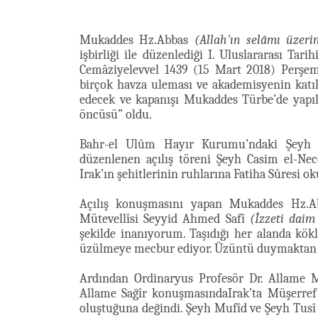
Mukaddes Hz.Abbas
(Allah'ın selâmı üzeri
işbirliği ile düzenlediği I. Uluslararası Tar
Cemâziyelevvel 1439 (15 Mart 2018) Perşemb
birçok havza uleması ve akademisyenin kat
edecek ve kapanışı Mukaddes Türbe’de yapıla
öncüsü” oldu.
Bahr-el Ulûm Hayır Kurumu’ndaki Şeyh el
düzenlenen açılış töreni Şeyh Casim el-Nece
Irak’ın şehitlerinin ruhlarına Fatiha Sûresi o
Açılış konuşmasını yapan Mukaddes Hz.
Mütevellîsi Seyyid Ahmed Safî
(İzzeti daim
şekilde inanıyorum. Taşıdığı her alanda kök
üzülmeye mecbur ediyor. Üzüntü duymaktan ba
Ardından Ordinaryus Profesör Dr. Allame 
Allame Sağîr konuşmasındaIrak’ta Müşerref 
oluştuğuna değindi. Şeyh Mufîd ve Şeyh Tusî 