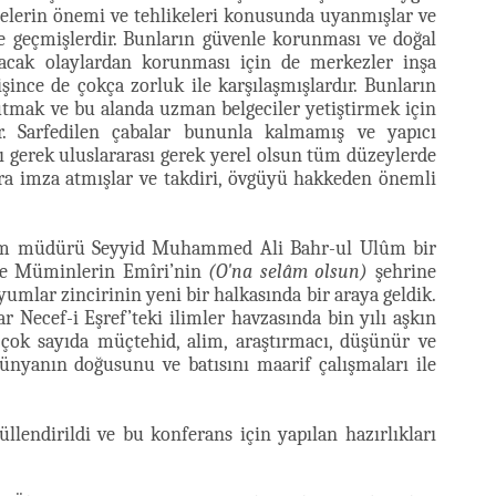
elerin önemi ve tehlikeleri konusunda uyanmışlar ve
e geçmişlerdir. Bunların güvenle korunması ve doğal
nacak olaylardan korunması için de merkezler inşa
lişince de çokça zorluk ile karşılaşmışlardır. Bunların
utmak ve bu alanda uzman belgeciler yetiştirmek için
dir. Sarfedilen çabalar bununla kalmamış ve yapıcı
ı gerek uluslararası gerek yerel olsun tüm düzeylerde
ara imza atmışlar ve takdiri, övgüyü hakkeden önemli
um müdürü Seyyid Muhammed Ali Bahr-ul Ulûm bir
re Müminlerin Emîri’nin
(O'na selâm olsun)
şehrine
umlar zincirinin yeni bir halkasında bir araya geldik.
Necef-i Eşref’teki ilimler havzasında bin yılı aşkın
çok sayıda müçtehid, alim, araştırmacı, düşünür ve
nyanın doğusunu ve batısını maarif çalışmaları ile
llendirildi ve bu konferans için yapılan hazırlıkları