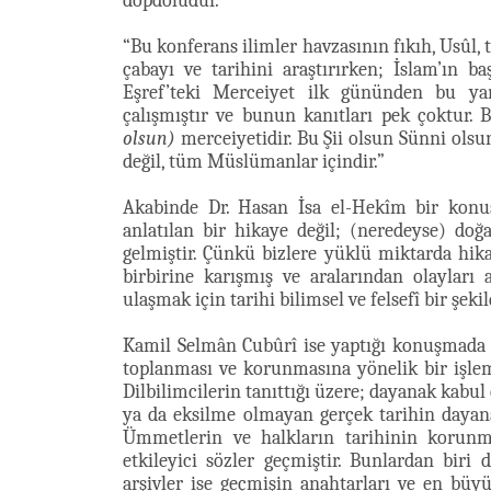
dopdoludur.”
“Bu konferans ilimler havzasının fıkıh, Usûl, te
çabayı ve tarihini araştırırken; İslam’ın ba
Eşref’teki Merceiyet ilk gününden bu ya
çalışmıştır ve bunun kanıtları pek çoktur. 
olsun)
merceiyetidir. Bu Şii olsun Sünni olsu
değil, tüm Müslümanlar içindir.”
Akabinde Dr. Hasan İsa el-Hekîm bir konu
anlatılan bir hikaye değil; (neredeyse) doğ
gelmiştir. Çünkü bizlere yüklü miktarda hika
birbirine karışmış ve aralarından olayları
ulaşmak için tarihi bilimsel ve felsefî bir şe
Kamil Selmân Cubûrî ise yaptığı konuşmada şu
toplanması ve korunmasına yönelik bir işlem
Dilbilimcilerin tanıttığı üzere; dayanak kabul 
ya da eksilme olmayan gerçek tarihin dayana
Ümmetlerin ve halkların tarihinin korunm
etkileyici sözler geçmiştir. Bunlardan biri
arşivler ise geçmişin anahtarları ve en büyü