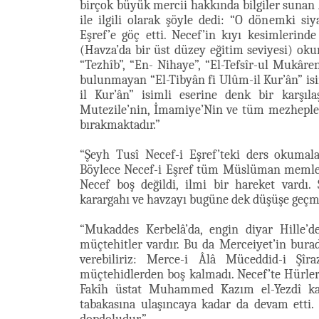
birçok büyük mercii hakkında bilgiler sunan A
ile ilgili olarak şöyle dedi: “O dönemki si
Eşref’e göç etti. Necef’in kıyı kesimlerinde
(Havza’da bir üst düzey eğitim seviyesi) oku
“Tezhîb”, “En- Nihaye”, “El-Tefsîr-ul Mukâren
bulunmayan “El-Tibyân fi Ulûm-il Kur’ân” isim
il Kur’ân” isimli eserine denk bir karşılaş
Mutezile’nin, İmamiye’Nin ve tüm mezheple
bırakmaktadır.”
“Şeyh Tusî Necef-i Eşref’teki ders okumal
Böylece Necef-i Eşref tüm Müslüman memleke
Necef boş değildi, ilmi bir hareket vard
karargahı ve havzayı bugüne dek düşüşe geç
“Mukaddes Kerbelâ’da, engin diyar Hille’
müçtehitler vardır. Bu da Merceiyet’in burad
verebiliriz: Merce-i Âlâ Müceddid-i Şîr
müçtehidlerden boş kalmadı. Necef’te Hürle
Fakîh üstat Muhammed Kazım el-Yezdî ka
tabakasına ulaşıncaya kadar da devam etti. 