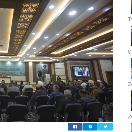
T
S
Z
Zi