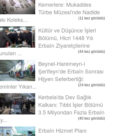
Kemerlere: Mukaddes
Türbe Müzesi'nde Nadide
akı Koleks...
(11 kez görüldü)
Kültür ve Düşünce İşleri
Bölümü, Hicri 1448 Yılı
Erbaîn Ziyaretçilerine
unulan ...
(44 kez görüldü)
Beynel-Haremeyn-i
Şerîfeyn’de Erbaîn Sonrası
Hijyen Seferberliği:
eminler Yıkan...
(24 kez görüldü)
Kerbela'da Dev Sağlık
Kalkanı: Tıbbi İşler Bölümü
3.5 Milyondan Fazla Erbaîn
y...
(40 kez görüldü)
Erbaîn Hizmet Planı