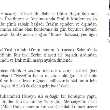
K
ne olsun)
Türbesi’nin Bahr-el Ulûm Hayır Kurumu
ihin Üretilmesi ve Yazılmasında Yenilik Konferansı 26
e günü sabahı başladı. Irak’ın içinden ve dışından
ılımına sahne olan konferans iki gün boyunca devam
cak. Konferansın sloganı “İlimler havzası; yeniliğin
T
-Tusî (Allah O’nun sırrını kutsasın) Salonu’nda
fî’nin Kur’ân-i Kerîm tilaveti ile başladı. Ardından
kundu ve Irak milli marşı ayakta dinlendi.
Abbas
(Allah'ın selâmı üzerine olsun)
Türbesi Şerî
 olsun)
“Necef’in halen mazlum olduğuna kesin bir
lü ve ince mirasa rağmen halihazırda bizi onun için
şka türlüsü de elden gelmiyor.” dedi.
Muhammed Huseyn Ali es-Sağîr bir konuşma yaptı.
İlimler Havzası’nın ve Yüce dini Merceiyet’in nasıl
(Allah Onların sırrını kutsasın) de dahil olmak üzere