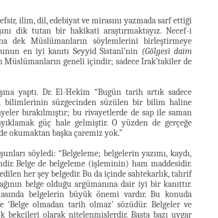
fsir, ilim, dil, edebiyat ve mirasını yazmada sarf ettiği
şını dik tutan bir hakikati araştırmaktayız. Necef-i
na dek Müslümanların söylemlerini birleştirmeye
Bunun en iyi kanıtı Seyyid Sistanî’nin
(Gölgesi daim
n Müslümanların geneli içindir; sadece Irak’takiler de
şma yaptı. Dr. El-Hekîm “Bugün tarih artık sadece
a bilimlerinin süzgecinden süzülen bir bilim haline
yeler bırakılmıştır; bu rivayetlerde de sap ile saman
 ayıklamak güç hale gelmiştir. O yüzden de gerçeğe
kilde okumaktan başka çaremiz yok.”
nları söyledi: “Belgeleme; belgelerin yazımı, kaydı,
dir. Belge de belgeleme (işleminin) ham maddesidir.
edilen her şey belgedir. Bu da içinde sahtekarlık, tahrif
ğının belge olduğu argümanına dair iyi bir kanıttır.
asında belgelerin büyük önemi vardır. Bu konuda
 de ‘Belge olmadan tarih olmaz’ sözüdür. Belgeler ve
k bekçileri olarak nitelenmişlerdir. Başta bazı uygar