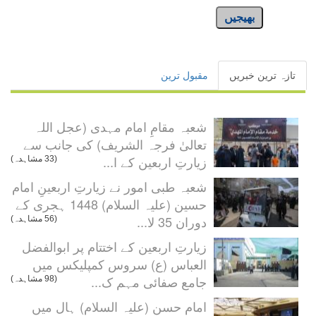
بھیجیں
تازہ ترین خبریں
مقبول ترین
شعبہ مقامِ امام مہدی (عجل اللہ
تعالیٰ فرجہ الشریف) کی جانب سے
زیارتِ اربعین کے ا...
(33 مشاہدہ)
شعبہ طبی امور نے زیارتِ اربعینِ امام
حسین (علیہ السلام) 1448 ہجری کے
دوران 35 لا...
(56 مشاہدہ)
زیارتِ اربعین کے اختتام پر ابوالفضل
العباس (ع) سروس کمپلیکس میں
جامع صفائی مہم ک...
(98 مشاہدہ)
امام حسن (علیہ السلام) ہال میں