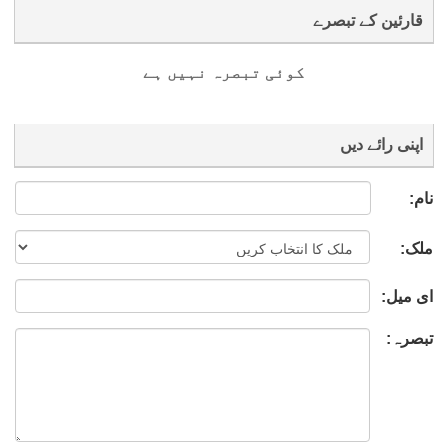
قارئین کے تبصرے
کوئی تبصرہ نہیں ہے
اپنی رائے دیں
نام:
ملک:
ای میل:
تبصرہ: