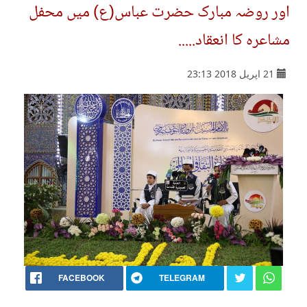
اور روضہ مبارک حضرت عباس(ع) میں محفل
مشاعرہ کا انعقاد.....
21 اپریل 2018 23:13
FACEBOOK
TELEGRAM