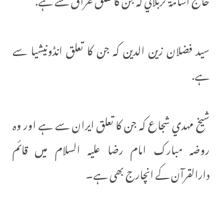
سيد فضلان زين الدين کہ جن کا تعلق انڈونیشیا سے
ہے.
شيخ مهدي شجاع کہ جن کا تعلق ایران سے ہے اور وہ
روضہ مبارک امام رضا علیہ السلام میں قائم
دارالقرآن کے انچارج بھی ہے۔