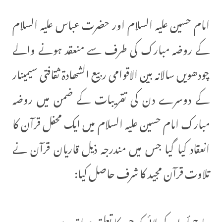
امام حسین علیہ السلام اور حضرت عباس علیہ السلام
کے روضہ مبارک کی طرف سے منعقد ہونے والے
چودھویں سالانہ بین الاقوامی ربیع الشھادۃ ثقافتی سیمینار
کے دوسرے دن کی تقریبات کے ضمن میں روضہ
مبارک امام حسین علیہ السلام میں ایک محفل قرآن کا
انعقاد کیا گیا جس میں مندرجہ ذیل قاریان قرآن نے
تلاوت قرآن مجید کا شرف حاصل کیا:
حاج أسامة كربلائي کہ جن کا تعلق عراق سے ہے.