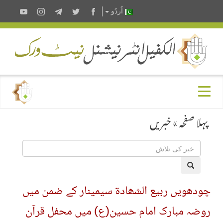
اُردُو
پہلا صفحہ
»
خبریں
چودھویں ربیع الشھادۃ سیمینار کے ضمن میں
روضہ مبارک امام حسین(ع) میں محفل قرآن