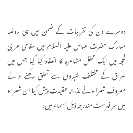
دوسرے دن کی تقریبات کے ضمن میں ہی روضہ
مبارک حضرت عباس علیہ السلام میں مقامی عربی
لحجہ میں ایک محفل مشاعرہ کا انعقاد کیا گیا جس میں
عراق کے مختلف شہروں سے تعلق رکھنے والے
معروف شعراء نے نذرانہ عقیدت پیش کیا ان شعراء
میں سر فہرست مندرجہ ذیل اسماء ہیں: