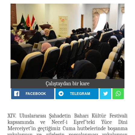
Çalıştaydan bir kare
FACEBOOK
TELEGRAM
XIV. Uluslararası Şahadetin Baharı Kültür Festivali
kapsamında ve Necef-i Eşref’teki Yüce Dini
Merceiyet’in geçtiğimiz Cuma hutbelerinde boşanma
vakalarının ve ailelerin parçalanması vakalarının