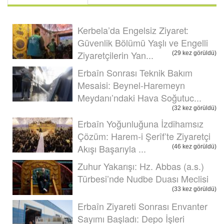
Kerbela’da Engelsiz Ziyaret:
Güvenlik Bölümü Yaşlı ve Engelli
Ziyaretçilerin Yan...
(29 kez görüldü)
Erbaîn Sonrası Teknik Bakım
Mesaisi: Beynel-Haremeyn
Meydanı’ndaki Hava Soğutuc...
(32 kez görüldü)
Erbaîn Yoğunluğuna İzdihamsız
Çözüm: Harem-i Şerîf’te Ziyaretçi
Akışı Başarıyla ...
(46 kez görüldü)
Zuhur Yakarışı: Hz. Abbas (a.s.)
Türbesi’nde Nudbe Duası Meclisi
(33 kez görüldü)
Erbaîn Ziyareti Sonrası Envanter
Sayımı Başladı: Depo İşleri