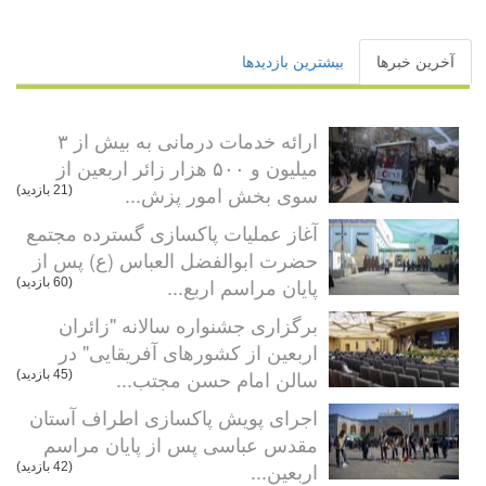
آخرین خبرها
بیشترین بازدیدها
ارائه خدمات درمانی به بیش از ۳
میلیون و ۵۰۰ هزار زائر اربعین از
سوی بخش امور پزش...
(21 بازدید)
آغاز عملیات پاکسازی گسترده مجتمع
حضرت ابوالفضل العباس (ع) پس از
پایان مراسم اربع...
(60 بازدید)
برگزاری جشنواره سالانه "زائران
اربعین از کشورهای آفریقایی" در
سالن امام حسن مجتب...
(45 بازدید)
اجرای پویش پاکسازی اطراف آستان
مقدس عباسی پس از پایان مراسم
اربعین...
(42 بازدید)