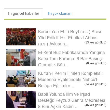
En güncel haberler
En çok okunan
Kerbela’da Ehl-i Beyt (a.s.) Acısı
Yâd Edildi: Hz. Ebulfazl Abbas
(a.s.) Avlusun...
(13 kez görüldü)
El-Kefîl Buz Fabrikası'nda Yangına
Karşı Tam Koruma: 6 Bar Basınçlı
Otomatik Sön...
(8 kez görüldü)
Kur’an-i Kerîm İlimleri Kompleksi:
Müsennâ Eyaletindeki Nehcü'l-
Belâga Eğitimler...
(24 kez görüldü)
Babil Yolunda İlim ve İrşad
Desteği: Feyzu'z-Zehrâ Medresesi
8 Bini Aşkın Kadın ...
(46 kez görüldü)