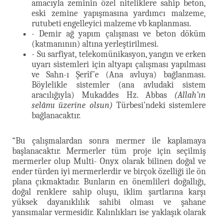
amacıyla zeminin özel niteliklere sahip beton,
eski zemine yapışmasına yardımcı malzeme,
rutubeti engelleyici malzeme vb kaplanması.
- Demir ağ yapım çalışması ve beton döküm
(katmanının) altına yerleştirilmesi.
- Su sarfiyat, telekomünikasyon, yangın ve erken
uyarı sistemleri için altyapı çalışması yapılması
ve Sahn-ı Şerîf’e (Ana avluya) bağlanması.
Böylelikle sistemler (ana avludaki sistem
aracılığıyla) Mukaddes Hz. Abbas
(Allah’ın
selâmı üzerine olsun)
Türbesi’ndeki sistemlere
bağlanacaktır.
“Bu çalışmalardan sonra mermer ile kaplamaya
başlanacaktır. Mermerler tüm proje için seçilmiş
mermerler olup Multi- Onyx olarak bilinen doğal ve
ender türden iyi mermerlerdir ve birçok özelliği ile ön
plana çıkmaktadır. Bunların en önemlileri doğallığı,
doğal renklere sahip oluşu, iklim şartlarına karşı
yüksek dayanıklılık sahibi olması ve şahane
yansımalar vermesidir. Kalınlıkları ise yaklaşık olarak