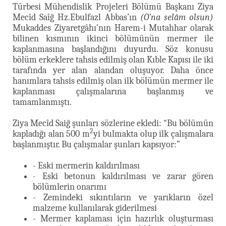
Türbesi Mühendislik Projeleri Bölümü Başkanı Ziya
Mecîd Saîğ Hz.Ebulfazl Abbas’ın
(O’na selâm olsun)
Mukaddes Ziyaretgâhı’nın Harem-i Mutahhar olarak
bilinen kısmının ikinci bölümünün mermer ile
kaplanmasına başlandığını duyurdu. Söz konusu
bölüm erkeklere tahsis edilmiş olan Kıble Kapısı ile iki
tarafında yer alan alandan oluşuyor. Daha önce
hanımlara tahsis edilmiş olan ilk bölümün mermer ile
kaplanması çalışmalarına başlanmış ve
tamamlanmıştı.
Ziya Mecîd Saiğ şunları sözlerine ekledi: “Bu bölümün
2
kapladığı alan 500 m
yi bulmakta olup ilk çalışmalara
başlanmıştır. Bu çalışmalar şunları kapsıyor:”
- Eski mermerin kaldırılması
- Eski betonun kaldırılması ve zarar gören
bölümlerin onarımı
- Zemindeki sıkıntıların ve yarıkların özel
malzeme kullanılarak giderilmesi
- Mermer kaplaması için hazırlık oluşturması