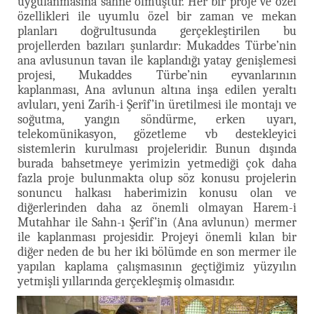
uygulanmasına sahne olmuştur. Her bir proje ve özel
özellikleri ile uyumlu özel bir zaman ve mekan
planları doğrultusunda gerçekleştirilen bu
projellerden bazıları şunlardır: Mukaddes Türbe’nin
ana avlusunun tavan ile kaplandığı yatay genişlemesi
projesi, Mukaddes Türbe’nin eyvanlarının
kaplanması, Ana avlunun altına inşa edilen yeraltı
avluları, yeni Zarîh-i Şerîf’in üretilmesi ile montajı ve
soğutma, yangın söndürme, erken uyarı,
telekomünikasyon, gözetleme vb destekleyici
sistemlerin kurulması projeleridir. Bunun dışında
burada bahsetmeye yerimizin yetmediği çok daha
fazla proje bulunmakta olup söz konusu projelerin
sonuncu halkası haberimizin konusu olan ve
diğerlerinden daha az önemli olmayan Harem-i
Mutahhar ile Sahn-ı Şerîf’in (Ana avlunun) mermer
ile kaplanması projesidir. Projeyi önemli kılan bir
diğer neden de bu her iki bölümde en son mermer ile
yapılan kaplama çalışmasının geçtiğimiz yüzyılın
yetmişli yıllarında gerçekleşmiş olmasıdır.