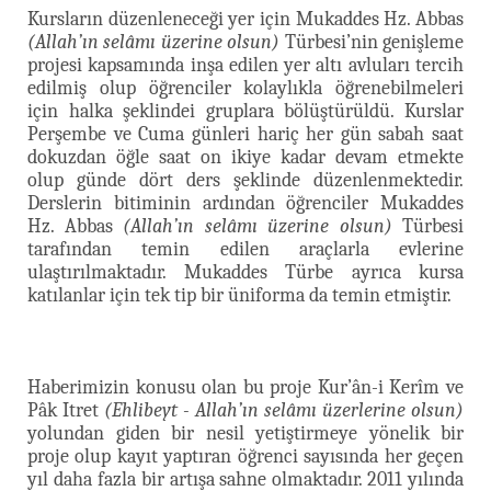
Kursların düzenleneceği yer için Mukaddes Hz. Abbas
(Allah’ın selâmı üzerine olsun)
Türbesi’nin genişleme
projesi kapsamında inşa edilen yer altı avluları tercih
edilmiş olup öğrenciler kolaylıkla öğrenebilmeleri
için halka şeklindei gruplara bölüştürüldü. Kurslar
Perşembe ve Cuma günleri hariç her gün sabah saat
dokuzdan öğle saat on ikiye kadar devam etmekte
olup günde dört ders şeklinde düzenlenmektedir.
Derslerin bitiminin ardından öğrenciler Mukaddes
Hz. Abbas
(Allah’ın selâmı üzerine olsun)
Türbesi
tarafından temin edilen araçlarla evlerine
ulaştırılmaktadır. Mukaddes Türbe ayrıca kursa
katılanlar için tek tip bir üniforma da temin etmiştir.
Haberimizin konusu olan bu proje Kur’ân-i Kerîm ve
Pâk Itret
(Ehlibeyt - Allah’ın selâmı üzerlerine olsun)
yolundan giden bir nesil yetiştirmeye yönelik bir
proje olup kayıt yaptıran öğrenci sayısında her geçen
yıl daha fazla bir artışa sahne olmaktadır. 2011 yılında