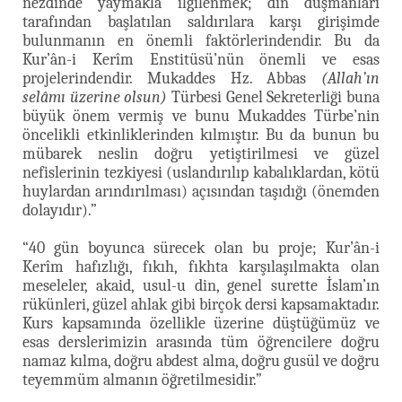
nezdinde yaymakla ilgilenmek; din düşmanları
tarafından başlatılan saldırılara karşı girişimde
bulunmanın en önemli faktörlerindendir. Bu da
Kur’ân-i Kerîm Enstitüsü’nün önemli ve esas
projelerindendir. Mukaddes Hz. Abbas
(Allah’ın
selâmı üzerine olsun)
Türbesi Genel Sekreterliği buna
büyük önem vermiş ve bunu Mukaddes Türbe’nin
öncelikli etkinliklerinden kılmıştır. Bu da bunun bu
mübarek neslin doğru yetiştirilmesi ve güzel
nefislerinin tezkiyesi (uslandırılıp kabalıklardan, kötü
huylardan arındırılması) açısından taşıdığı (önemden
dolayıdır).”
“40 gün boyunca sürecek olan bu proje; Kur’ân-i
Kerîm hafızlığı, fıkıh, fıkhta karşılaşılmakta olan
meseleler, akaid, usul-u din, genel surette İslam’ın
rükünleri, güzel ahlak gibi birçok dersi kapsamaktadır.
Kurs kapsamında özellikle üzerine düştüğümüz ve
esas derslerimizin arasında tüm öğrencilere doğru
namaz kılma, doğru abdest alma, doğru gusül ve doğru
teyemmüm almanın öğretilmesidir.”