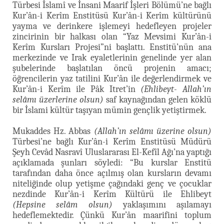
Türbesi İslamî ve İnsani Maarif İşleri Bölümü’ne bağlı
Kur’ân-i Kerîm Enstitüsü Kur’ân-i Kerîm kültürünü
yayma ve derinkere işlemeyi hedefleyen projeler
zincirinin bir halkası olan “Yaz Mevsimi Kur’ân-i
Kerîm Kursları Projesi”ni başlattı. Enstitü’nün ana
merkezinde ve Irak eyaletlerinin genelinde yer alan
şubelerinde başlatılan öncü projenin amacı;
öğrencilerin yaz tatilini Kur’ân ile değerlendirmek ve
Kur’ân-i Kerîm ile Pâk Itret’in
(Ehlibeyt- Allah’ın
selâmı üzerlerine olsun)
saf kaynağından gelen köklü
bir İslami kültür taşıyan mümin gençlik yetiştirmek.
Mukaddes Hz. Abbas
(Allah’ın selâmı üzerine olsun)
Türbesi’ne bağlı Kur’ân-i Kerîm Enstitüsü Müdürü
Şeyh Cevâd Nasravî Uluslararası El-Kefîl Ağı’na yaptığı
açıklamada şunları söyledi: “Bu kurslar Enstitü
tarafından daha önce açılmış olan kursların devamı
niteliğinde olup yetişme çağındaki genç ve çocuklar
nezdinde Kur’ân-i Kerîm Kültürü ile Ehlibeyt
(Hepsine selâm olsun)
yaklaşımını aşılamayı
hedeflemektedir. Çünkü Kur’ân maarifini toplum