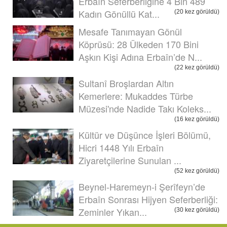
Erbaîn Seferberliğine 4 Bin 489
Kadın Gönüllü Kat...
(20 kez görüldü)
Mesafe Tanımayan Gönül
Köprüsü: 28 Ülkeden 170 Bini
Aşkın Kişi Adına Erbaîn’de N...
(22 kez görüldü)
Sultanî Broşlardan Altın
Kemerlere: Mukaddes Türbe
Müzesi'nde Nadide Takı Koleks...
(16 kez görüldü)
Kültür ve Düşünce İşleri Bölümü,
Hicri 1448 Yılı Erbaîn
Ziyaretçilerine Sunulan ...
(52 kez görüldü)
Beynel-Haremeyn-i Şerîfeyn’de
Erbaîn Sonrası Hijyen Seferberliği:
Zeminler Yıkan...
(30 kez görüldü)