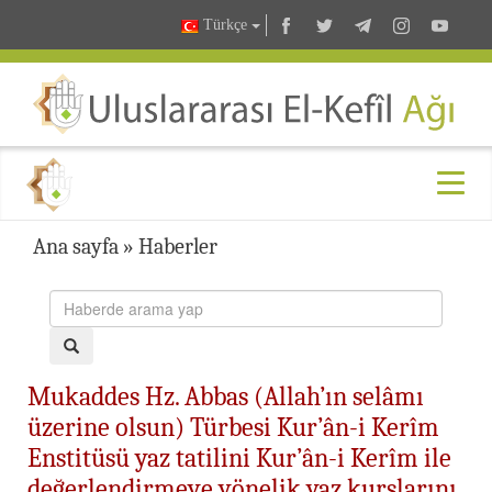
Türkçe
Ana sayfa
»
Haberler
Mukaddes Hz. Abbas (Allah’ın selâmı
üzerine olsun) Türbesi Kur’ân-i Kerîm
Enstitüsü yaz tatilini Kur’ân-i Kerîm ile
değerlendirmeye yönelik yaz kurslarını