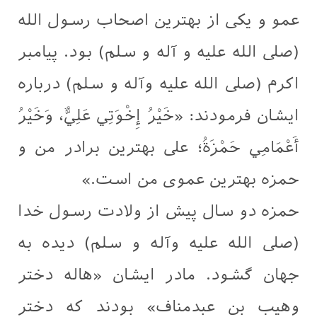
عمو و یکی از بهترین اصحاب رسول الله
(صلی الله علیه و آله و سلم) بود. پیامبر
اکرم (صلی الله علیه وآله و سلم) درباره
ایشان فرمودند: «خَيْرُ إِخْوَتِي عَلِيٌّ، وَخَيْرُ
أَعْمَامِي حَمْزَةُ؛ علی بهترین برادر من و
حمزه بهترین عموی من است.»
حمزه دو سال پيش از ولادت رسول خدا
(صلی الله علیه وآله و سلم) ديده ‏به
جهان گشود. مادر ایشان «هاله دختر
وهیب بن عبدمناف» بودند که دختر