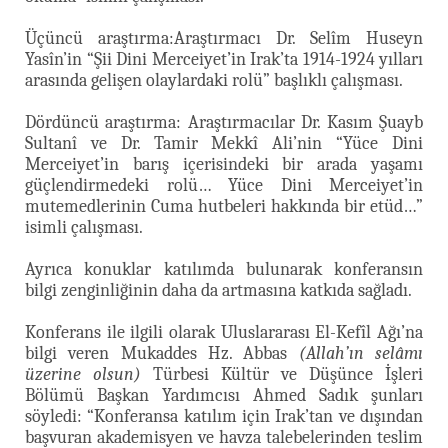
Üçüncü araştırma:Araştırmacı Dr. Selîm Huseyn
Yasîn’in “Şii Dini Merceiyet’in Irak’ta 1914-1924 yılları
arasında gelişen olaylardaki rolü” başlıklı çalışması.
Dördüncü araştırma: Araştırmacılar Dr. Kasım Şuayb
Sultanî ve Dr. Tamir Mekkî Ali’nin “Yüce Dini
Merceiyet’in barış içerisindeki bir arada yaşamı
güçlendirmedeki rolü… Yüce Dini Merceiyet’in
mutemedlerinin Cuma hutbeleri hakkında bir etüd…”
isimli çalışması.
Ayrıca konuklar katılımda bulunarak konferansın
bilgi zenginliğinin daha da artmasına katkıda sağladı.
Konferans ile ilgili olarak Uluslararası El-Kefîl Ağı’na
bilgi veren Mukaddes Hz. Abbas
(Allah’ın selâmı
üzerine olsun)
Türbesi Kültür ve Düşünce İşleri
Bölümü Başkan Yardımcısı Ahmed Sadık şunları
söyledi: “Konferansa katılım için Irak’tan ve dışından
başvuran akademisyen ve havza talebelerinden teslim