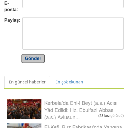
E-
posta:
Paylaş:
Gönder
En güncel haberler
En çok okunan
Kerbela’da Ehl-i Beyt (a.s.) Acısı
Yâd Edildi: Hz. Ebulfazl Abbas
(a.s.) Avlusun...
(23 kez görüldü)
El-Kefîl Buz Fabrikası'nda Yangına