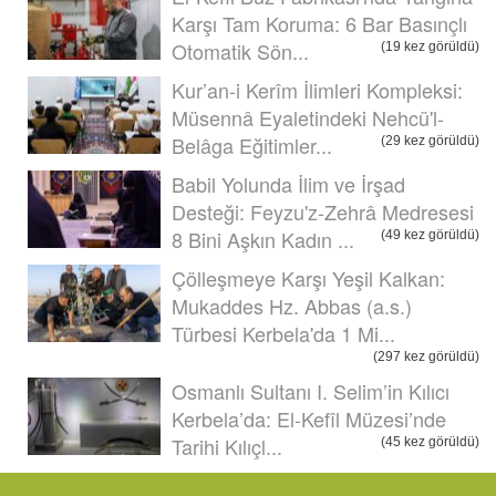
Karşı Tam Koruma: 6 Bar Basınçlı
Otomatik Sön...
(19 kez görüldü)
Kur’an-i Kerîm İlimleri Kompleksi:
Müsennâ Eyaletindeki Nehcü'l-
Belâga Eğitimler...
(29 kez görüldü)
Babil Yolunda İlim ve İrşad
Desteği: Feyzu'z-Zehrâ Medresesi
8 Bini Aşkın Kadın ...
(49 kez görüldü)
Çölleşmeye Karşı Yeşil Kalkan:
Mukaddes Hz. Abbas (a.s.)
Türbesi Kerbela'da 1 Mi...
(297 kez görüldü)
Osmanlı Sultanı I. Selim’in Kılıcı
Kerbela’da: El-Kefîl Müzesi’nde
Tarihi Kılıçl...
(45 kez görüldü)