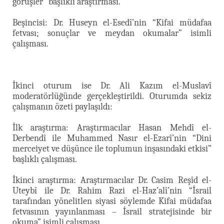
görüşler” başlıklı araştırması.
Beşincisi: Dr. Huseyn el-Esedî’nin “Kifai müdafaa
fetvası; sonuçlar ve meydan okumalar” isimli
çalışması.
İkinci oturum ise Dr. Ali Kazım el-Muslavî
moderatörlüğünde gerçekleştirildi. Oturumda sekiz
çalışmanın özeti paylaşıldı:
İlk araştırma: Araştırmacılar Hasan Mehdî el-
Derbendî ile Muhammed Nasır el-Ezarî’nin “Dini
merceiyet ve düşünce ile toplumun inşasındaki etkisi”
başlıklı çalışması.
İkinci araştırma: Araştırmacılar Dr. Casim Reşîd el-
Uteybî ile Dr. Rahim Razi el-Haz’alî’nin “İsrail
tarafından yönelitlen siyasi söylemde Kifai müdafaa
fetvasının yayınlanması – İsrail stratejisinde bir
okuma” isimli çalışması.