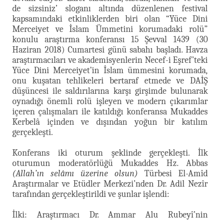
de sizsiniz’ sloganı altında düzenlenen festival
kapsamındaki etkinliklerden biri olan “Yüce Dini
Merceiyet ve İslam Ümmetini korumadaki rolü”
konulu araştırma konferansı 15 Şevval 1439 (30
Haziran 2018) Cumartesi günü sabahı başladı. Havza
araştırmacıları ve akademisyenlerin Necef-i Eşref’teki
Yüce Dini Merceiyet’in İslam ümmesini korumada,
onu kuşatan tehlikeleri bertaraf etmede ve DAİŞ
düşüncesi ile saldırılarına karşı girşimde bulunarak
oynadığı önemli rolü işleyen ve modern çıkarımlar
içeren çalışmaları ile katıldığı konferansa Mukaddes
Kerbelâ içinden ve dışından yoğun bir katılım
gerçekleşti.
Konferans iki oturum şeklinde gerçekleşti. İlk
oturumun moderatörlüğü Mukaddes Hz. Abbas
(Allah’ın selâmı üzerine olsun)
Türbesi El-Amîd
Araştırmalar ve Etüdler Merkezi’nden Dr. Adil Nezîr
tarafından gerçekleştirildi ve şunlar işlendi:
İlki: Araştırmacı Dr. Ammar Alu Rubeyî’nin