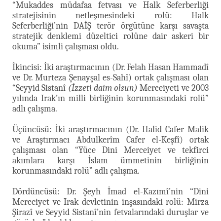
“Mukaddes müdafaa fetvası ve Halk Seferberliği
stratejisinin netleşmesindeki rolü: Halk
Seferberliği’nin DAİŞ terör örgütüne karşı savaşta
stratejik denklemi düzeltici rolüne dair askeri bir
okuma” isimli çalışması oldu.
İkincisi: İki araştırmacının (Dr. Felah Hasan Hammadî
ve Dr. Murteza Şenayşal es-Sahî) ortak çalışması olan
“Seyyid Sistanî
(İzzeti daim olsun)
Merceiyeti ve 2003
yılında Irak’ın milli birliğinin korunmasındaki rolü”
adlı çalışma.
Üçüncüsü: İki araştırmacının (Dr. Halid Cafer Malik
ve Araştırmacı Abdulkerîm Cafer el-Keşfî) ortak
çalışması olan “Yüce Dini Merceiyet ve tekfirci
akımlara karşı İslam ümmetinin birliğinin
korunmasındaki rolü” adlı çalışma.
Dördüncüsü: Dr. Şeyh İmad el-Kazımî’nin “Dini
Merceiyet ve Irak devletinin inşasındaki rolü: Mirza
Şirazî ve Seyyid Sistanî’nin fetvalarındaki duruşlar ve