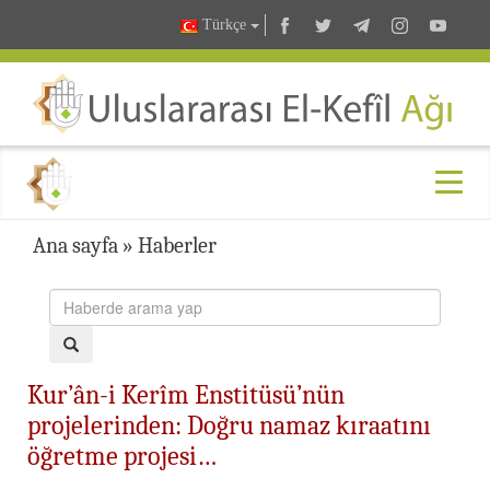
Türkçe
Ana sayfa
»
Haberler
Kur’ân-i Kerîm Enstitüsü’nün
projelerinden: Doğru namaz kıraatını
öğretme projesi…