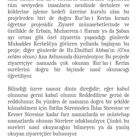
tüm seviyeden insanların nezdinde derinlere ve
köklerine işleme hedefi üzerine kurulu olan bu
projelerden biri de doğru Kur’ân-i Kerîm kıraatı
öğretme projesidir. Ziyaret münasebetlerinde ve
özellikle de Erbain, Muharrem-i Haram ya da Şaban
ayı ortası gibi özel ziyaretin yaşandığı günlerde
Mukaddes Kerbelâ’ya götüren yollarda başlayan bu
proje; diğer günlerde de Hz.Ebulfazl Abbas’ın
(O’na
selâm olsun)
Ana Avlusunda düzenleniyor. Bu projede
ziyaretçiye namazda çok okunan Kur’ân-i Kerîm
surelerini doğru bir biçimde nasıl okunacağı
öğretiliyor.
Bilindiği üzere namaz dinin direğidir; eğer kabul
olunursa gerisi kabul olunur. Reddedilirse gerisi de
reddolunur. Bu yüzden de namazın doğru bir şekilde
kılınabilmesi için Fatiha Sûresinden İhlas Sûresine ve
Kevser Sûresine kadar farz namazlarda ve müstehap
namazlarda okunan Sûrelere odaklanılıyor. Çünkü bu
sureleri nasıl okuyacağını bilmeyen ya da yanlış
okuyan ziyaretçiler bulunuyor.