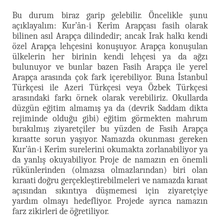
Bu durum biraz garip gelebilir. Öncelikle şunu
açıklayalım: Kur’ân-i Kerîm Arapçası fasih olarak
bilinen asıl Arapça dilindedir; ancak Irak halkı kendi
özel Arapça lehçesini konuşuyor. Arapça konuşulan
ülkelerin her birinin kendi lehçesi ya da ağzı
bulunuyor ve bunlar bazen Fasih Arapça ile yerel
Arapça arasında çok fark içerebiliyor. Buna İstanbul
Türkçesi ile Azeri Türkçesi veya Özbek Türkçesi
arasındaki farkı örnek olarak verebiliriz. Okullarda
düzgün eğitim almamış ya da (devrik Saddam dikta
rejiminde olduğu gibi) eğitim görmekten mahrum
bırakılmış ziyaretçiler bu yüzden de Fasih Arapça
kıraatte sorun yaşıyor. Namazda okunması gereken
Kur’ân-i Kerîm surelerini okumakta zorlanabiliyor ya
da yanlış okuyabiliyor. Proje de namazın en önemli
rükünlerinden (olmazsa olmazlarından) biri olan
kıraati doğru gerçekleştirebilmeleri ve namazda kıraat
açısından sıkıntıya düşmemesi için ziyaretçiye
yardım olmayı hedefliyor. Projede ayrıca namazın
farz zikirleri de öğretiliyor.