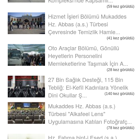
(59 kez görüldü)
Hizmet İşleri Bölümü Mukaddes
Hz. Abbas (a.s.) Türbesi
Çevresinde Temizlik Hamle...
(41 kez görüldü)
Oto Araçlar Bölümü, Gönüllü
Heyetlerin Personelini
Memleketlerine Taşımak İçin A...
(28 kez görüldü)
27 Bin Sağlık Desteği, 115 Bin
Tebliğ: El-Kefîl Kadınlara Yönelik
Dini Okullar Ş...
(140 kez görüldü)
Mukaddes Hz. Abbas (a.s.)
Türbesi "Alkafeel Lens"
Uygulamasına Katılan Fotoğrafç...
(78 kez görüldü)
Hz. Fatıma bint-i Esed (s.a.)