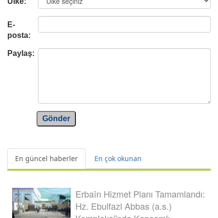
Ülke:
E-
posta:
Paylaş:
Gönder
En güncel haberler
En çok okunan
Erbaîn Hizmet Planı Tamamlandı:
Hz. Ebulfazl Abbas (a.s.)
Kompleksi'nde Kapsamlı...