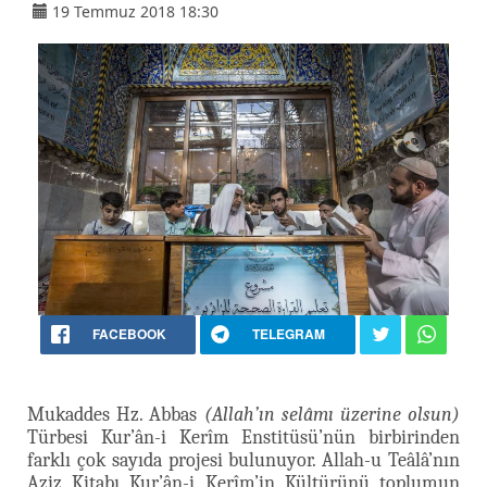
19 Temmuz 2018 18:30
FACEBOOK
TELEGRAM
Mukaddes Hz. Abbas
(Allah’ın selâmı üzerine olsun)
Türbesi Kur’ân-i Kerîm Enstitüsü’nün birbirinden
farklı çok sayıda projesi bulunuyor. Allah-u Teâlâ’nın
Aziz Kitabı Kur’ân-i Kerîm’in Kültürünü toplumun