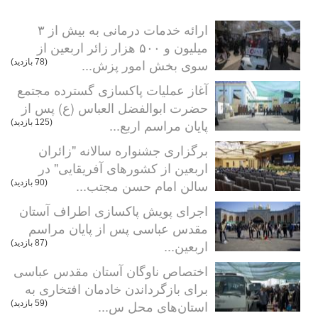
ارائه خدمات درمانی به بیش از ۳
میلیون و ۵۰۰ هزار زائر اربعین از
سوی بخش امور پزش...
(78 بازدید)
آغاز عملیات پاکسازی گسترده مجتمع
حضرت ابوالفضل العباس (ع) پس از
پایان مراسم اربع...
(125 بازدید)
برگزاری جشنواره سالانه "زائران
اربعین از کشورهای آفریقایی" در
سالن امام حسن مجتب...
(90 بازدید)
اجرای پویش پاکسازی اطراف آستان
مقدس عباسی پس از پایان مراسم
اربعین...
(87 بازدید)
اختصاص ناوگان آستان مقدس عباسی
برای بازگرداندن خادمان افتخاری به
استان‌های محل س...
(59 بازدید)