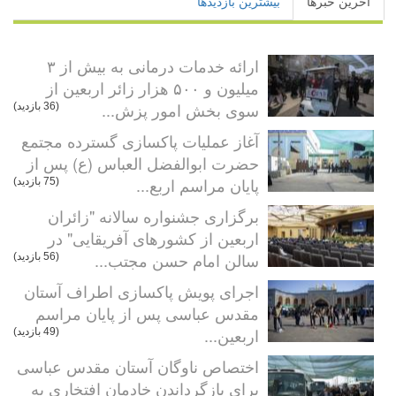
آخرین خبرها
بیشترین بازدیدها
ارائه خدمات درمانی به بیش از ۳
میلیون و ۵۰۰ هزار زائر اربعین از
سوی بخش امور پزش...
(36 بازدید)
آغاز عملیات پاکسازی گسترده مجتمع
حضرت ابوالفضل العباس (ع) پس از
پایان مراسم اربع...
(75 بازدید)
برگزاری جشنواره سالانه "زائران
اربعین از کشورهای آفریقایی" در
سالن امام حسن مجتب...
(56 بازدید)
اجرای پویش پاکسازی اطراف آستان
مقدس عباسی پس از پایان مراسم
اربعین...
(49 بازدید)
اختصاص ناوگان آستان مقدس عباسی
برای بازگرداندن خادمان افتخاری به