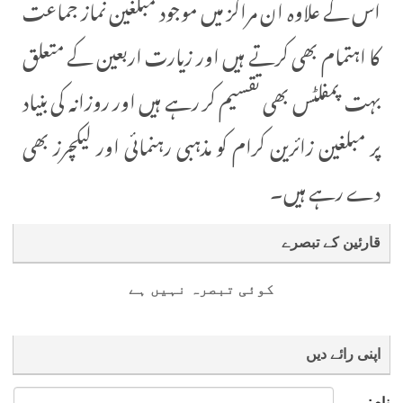
اس کے علاوہ ان مراکز میں موجود مبلغین نماز جماعت
کا اہتمام بھی کرتے ہیں اور زیارت اربعین کے متعلق
بہت پمفلٹس بھی تقسیم کر رہے ہیں اور روزانہ کی بنیاد
پر مبلغین زائرین کرام کو مذہبی رہنمائی اور لیکچرز بھی
دے رہے ہیں۔
قارئین کے تبصرے
کوئی تبصرہ نہیں ہے
اپنی رائے دیں
نام: