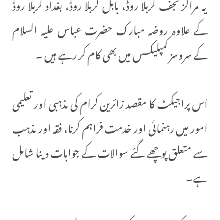
یہ مراکز نجف کربلا روڈ، بابل کربلا روڈ، بغداد کربلا روڈ
کے علاوہ روضہ مبارک حضرت عباس علیہ السلام
کے سروسز کمپلیکسس میں بھی کام کر رہے ہیں ۔
اس پراجیکٹ کا مقصد زائرین کرام کی مذہبی اور تعلیمی
امور میں رہنمائی اور خدمت فراہم کرنا، فقہ اور مذہب
سے متعلق پوچھے گئے سوالات کے جوابات دینا شامل
ہے۔