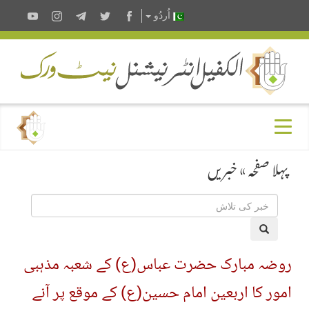
اُردُو
پہلا صفحہ
»
خبریں
روضہ مبارک حضرت عباس(ع) کے شعبہ مذہبی
امور کا اربعین امام حسین(ع) کے موقع پر آنے