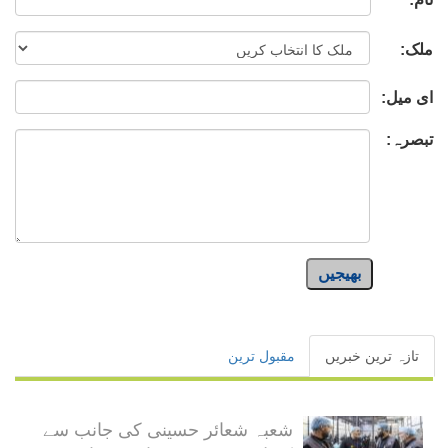
ملک:
ای میل:
تبصرہ:
بھیجیں
تازہ ترین خبریں
مقبول ترین
شعبہ شعائر حسینی کی جانب سے