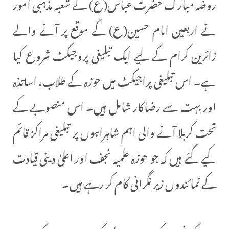
روضہ مبارک حضرت عباس(ع) کے شعبہ مذہبی امور
نے اربعین امام حسین(ع) کے موقع پر آنے والے
زائرین کرام کے لیے ایک تبلیغی پروجیکٹ شروع کیا
ہے۔ اس تبلیغی پراجیکٹ میں حوزہ کے طلاب، اساتذہ
اور بہت سے رضاکار شامل ہیں۔ اس منصوبے کے
تحت کربلا آنے والی اہم شاہراہوں پر تبلیغی مراکز قائم
کیے گئے ہیں کہ جو حوزہ علمیہ نجف اور اعلیٰ دینی قیادت
کے نمائندوں زیر نگرانی کام کر رہے ہیں۔