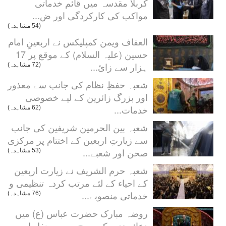
کربلا مقدسہ میں قائم خدماتی
مواکب کی کارکردگی اور ض...
(54 مشاہدہ)
العفاف ویمن کمپلیکس نے اربعینِ امام
حسین (علیہ السلام) کے موقع پر 17
ہزار سے زائ...
(72 مشاہدہ)
شعبہ حفظِ نظام کی جانب سے معذور
اور بزرگ زائرین کے لیے خصوصی
خدمات...
(62 مشاہدہ)
شعبہ بین الحرمین شریفین کی جانب
سے زیارتِ اربعین کے اختتام پر مرکزی
صحن اور شعبے...
(53 مشاہدہ)
شعبہ حرم الشریف نے زیارت اربعین
کے احیاء کے لئے مرتب کردہ تنظیمی و
خدماتی منصوبے...
(76 مشاہدہ)
روضہ مبارک حضرت عباس (ع) میں
دعائے ندبہ کی روح پرور محفل اور