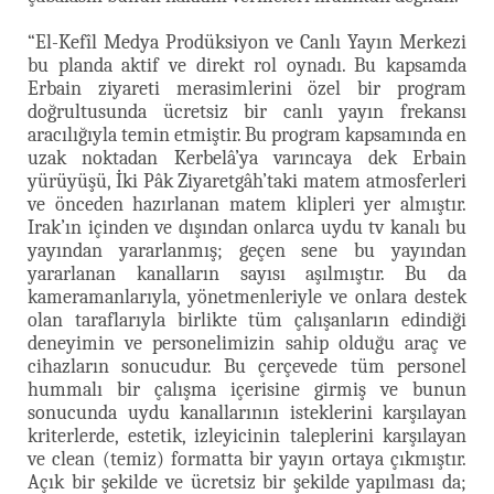
“El-Kefîl Medya Prodüksiyon ve Canlı Yayın Merkezi
bu planda aktif ve direkt rol oynadı. Bu kapsamda
Erbain ziyareti merasimlerini özel bir program
doğrultusunda ücretsiz bir canlı yayın frekansı
aracılığıyla temin etmiştir. Bu program kapsamında en
uzak noktadan Kerbelâ’ya varıncaya dek Erbain
yürüyüşü, İki Pâk Ziyaretgâh’taki matem atmosferleri
ve önceden hazırlanan matem klipleri yer almıştır.
Irak’ın içinden ve dışından onlarca uydu tv kanalı bu
yayından yararlanmış; geçen sene bu yayından
yararlanan kanalların sayısı aşılmıştır. Bu da
kameramanlarıyla, yönetmenleriyle ve onlara destek
olan taraflarıyla birlikte tüm çalışanların edindiği
deneyimin ve personelimizin sahip olduğu araç ve
cihazların sonucudur. Bu çerçevede tüm personel
hummalı bir çalışma içerisine girmiş ve bunun
sonucunda uydu kanallarının isteklerini karşılayan
kriterlerde, estetik, izleyicinin taleplerini karşılayan
ve clean (temiz) formatta bir yayın ortaya çıkmıştır.
Açık bir şekilde ve ücretsiz bir şekilde yapılması da;