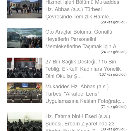
Hizmet İşleri Bölümü Mukaddes
Hz. Abbas (a.s.) Türbesi
Çevresinde Temizlik Hamle...
(29 kez görüldü)
Oto Araçlar Bölümü, Gönüllü
Heyetlerin Personelini
Memleketlerine Taşımak İçin A...
(24 kez görüldü)
27 Bin Sağlık Desteği, 115 Bin
Tebliğ: El-Kefîl Kadınlara Yönelik
Dini Okullar Ş...
(107 kez görüldü)
Mukaddes Hz. Abbas (a.s.)
Türbesi "Alkafeel Lens"
Uygulamasına Katılan Fotoğrafç...
(71 kez görüldü)
Hz. Fatıma bint-i Esed (s.a.)
Şubesi, Erbaîn Ziyaretinde 23
Binden Fazla Kadın Z...
(38 kez görüldü)