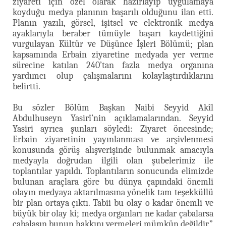
ziyareti için özel olarak hazırlayıp uygulamaya
koyduğu medya planının başarılı olduğunu ilan etti.
Planın yazılı, görsel, işitsel ve elektronik medya
ayaklarıyla beraber tümüyle başarı kaydettiğini
vurgulayan Kültür ve Düşünce İşleri Bölümü; plan
kapsamında Erbain ziyaretine medyada yer verme
sürecine katılan 240’tan fazla medya organına
yardımcı olup çalışmalarını kolaylaştırdıklarını
belirtti.
Bu sözler Bölüm Başkan Naibi Seyyid Akîl
Abdulhuseyn Yasirî’nin açıklamalarından. Seyyid
Yasiri ayrıca şunları söyledi: Ziyaret öncesinde;
Erbain ziyaretinin yayınlanması ve arşivlenmesi
konusunda görüş alışverişinde bulunmak amacıyla
medyayla doğrudan ilgili olan şubelerimiz ile
toplantılar yapıldı. Toplantıların sonucunda elimizde
bulunan araçlara göre bu dünya çapındaki önemli
olayın medyaya aktarılmasına yönelik tam teşekküllü
bir plan ortaya çıktı. Tabii bu olay o kadar önemli ve
büyük bir olay ki; medya organları ne kadar çabalarsa
çabalasın bunun hakkını vermeleri mümkün değildir.”