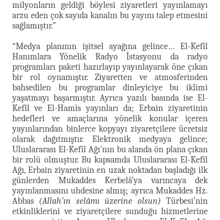
milyonların geldiği böylesi ziyaretleri yayınlamayı
arzu eden çok sayıda kanalın bu yayını talep etmesini
sağlamıştır.”
“Medya planının işitsel ayağına gelince… El-Kefîl
Hanımlara Yönelik Radyo İstasyonu da radyo
programları paketi hazırlayıp yayınlayarak öne çıkan
bir rol oynamıştır. Ziyaretten ve atmosferinden
bahsedilen bu programlar dinleyiciye bu iklimi
yaşatmayı başarmıştır. Ayrıca yazılı basında ise El-
Kefîl ve El-Hamîs yayınları da; Erbain ziyaretinin
hedefleri ve amaçlarına yönelik konular içeren
yayınlarından binlerce kopyayı ziyaretçilere ücretsiz
olarak dağıtmıştır. Elektronik medyaya gelince;
Uluslararası El-Kefîl Ağı’nın bu alanda ön plana çıkan
bir rolü olmuştur. Bu kapsamda Uluslararası El-Kefîl
Ağı, Erbain ziyaretinin en uzak noktadan başladığı ilk
günlerden Mukaddes Kerbelâ’ya varıncaya dek
yayınlanmasını uhdesine almış; ayrıca Mukaddes Hz.
Abbas
(Allah’ın selâmı üzerine olsun)
Türbesi’nin
etkinliklerini ve ziyaretçilere sunduğu hizmetlerine