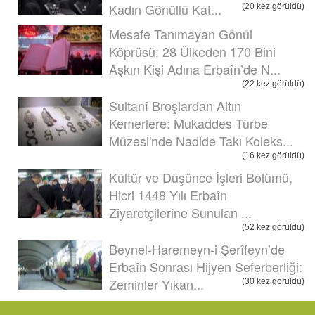
Kadın Gönüllü Kat...
(20 kez görüldü)
Mesafe Tanımayan Gönül
Köprüsü: 28 Ülkeden 170 Bini
Aşkın Kişi Adına Erbaîn’de N...
(22 kez görüldü)
Sultanî Broşlardan Altın
Kemerlere: Mukaddes Türbe
Müzesi'nde Nadide Takı Koleks...
(16 kez görüldü)
Kültür ve Düşünce İşleri Bölümü,
Hicri 1448 Yılı Erbaîn
Ziyaretçilerine Sunulan ...
(52 kez görüldü)
Beynel-Haremeyn-i Şerîfeyn’de
Erbaîn Sonrası Hijyen Seferberliği:
Zeminler Yıkan...
(30 kez görüldü)