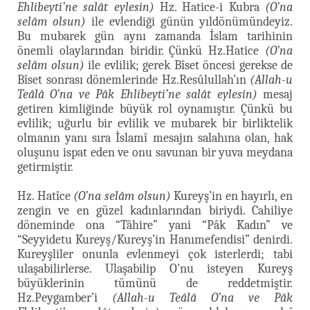
Ehlibeyti’ne salât eylesin)
Hz. Hatice-i Kubra
(O’na
selâm olsun)
ile evlendiği günün yıldönümündeyiz.
Bu mubarek gün aynı zamanda İslam tarihinin
önemli olaylarından biridir. Çünkü Hz.Hatice
(O’na
selâm olsun)
ile evlilik; gerek Bîset öncesi gerekse de
Bîset sonrası dönemlerinde Hz.Resûlullah’ın
(Allah-u
Teâlâ O’na ve Pâk Ehlibeyti’ne salât eylesin)
mesaj
getiren kimliğinde büyük rol oynamıştır. Çünkü bu
evlilik; uğurlu bir evlilik ve mubarek bir birliktelik
olmanın yanı sıra İslamî mesajın salahına olan, hak
oluşunu ispat eden ve onu savunan bir yuva meydana
getirmiştir.
Hz. Hatîce
(O’na selâm olsun)
Kureyş’in en hayırlı, en
zengin ve en güzel kadınlarından biriydi. Cahiliye
döneminde ona “Tâhire” yani “Pâk Kadın” ve
“Seyyidetu Kureyş/Kureyş’in Hanımefendisi” denirdi.
Kureyşliler onunla evlenmeyi çok isterlerdi; tabi
ulaşabilirlerse. Ulaşabilip O’nu isteyen Kureyş
büyüklerinin tümünü de reddetmiştir.
Hz.Peygamber’i
(Allah-u Teâlâ O’na ve Pâk