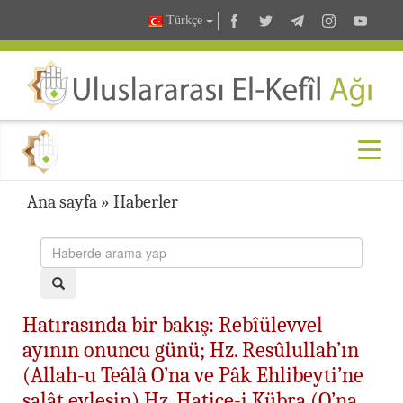
Türkçe
Ana sayfa
»
Haberler
Hatırasında bir bakış: Rebîülevvel
ayının onuncu günü; Hz. Resûlullah’ın
(Allah-u Teâlâ O’na ve Pâk Ehlibeyti’ne
salât eylesin) Hz. Hatice-i Kübra (O’na