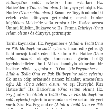
Ehlibeyti’ne salât eylesin)
tüm evlatları Hz.
Hatice’den
(O’na selâm olsun)
dünyaya gelmiştir. Hz.
Hatîce
(O’na selâm olsun)
Kasım ve Tayyib adında iki
erkek evlat dünyaya getirmiştir; ancak bunlar
küçükken Mekke’de vefât etmiştir. Hz. Hatîce ayrıca
Ümmü Külsüm, Rukayye ve Hz. Fatıma Zehrâ’yı
(O’na
selâm olsun)
da dünyaya getirmiştir.
Tarihi kaynaklar; Hz. Peygamber’e
(Allah-u Teâlâ O’na
ve Pâk Ehlibeyti’ne salât eylesin)
iman edip getirdiği
ilahi mesajı tasdik eden ilk kadının Hz. Hatîce
(O’na
selâm olsun)
olduğu konusunda görüş birliği
içerisindedirler. İbn-i Abbas kanalıyla aktarılan bir
hadiste şöyle geçmiştir: “O’na
(Hz.Peygamber’e -
Allah-u Teâlâ O’na ve Pâk Ehlibeyti’ne salât eylesin)
ilk iman edip arkasında namaz kılanlar; Amcası’nın
oğlu Ali
(O’na selâm olsun)
ve eşi Huveylid Kızı
Hatîce’dir.” Hz. Hatîce’nin
(O’na selâm olsun)
Hz.
Peygamber’in
(Allah-u Teâlâ O’na ve Pâk Ehlibeyti’ne
salât eylesin)
eşlerinin arasında özel ve üstün bir yeri
vardı. Zira Hz. Peygamber
(Allah-u Teâlâ O’na ve Pâk