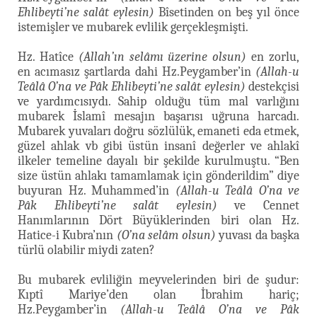
Ehlibeyti’ne salât eylesin)
Bîsetinden on beş yıl önce
istemişler ve mubarek evlilik gerçekleşmişti.
Hz. Hatîce
(Allah’ın selâmı üzerine olsun)
en zorlu,
en acımasız şartlarda dahi Hz.Peygamber’in
(Allah-u
Teâlâ O’na ve Pâk Ehlibeyti’ne salât eylesin)
destekçisi
ve yardımcısıydı. Sahip olduğu tüm mal varlığını
mubarek İslamî mesajın başarısı uğruna harcadı.
Mubarek yuvaları doğru sözlülük, emaneti eda etmek,
güzel ahlak vb gibi üstün insanî değerler ve ahlakî
ilkeler temeline dayalı bir şekilde kurulmuştu. “Ben
size üstün ahlakı tamamlamak için gönderildim” diye
buyuran Hz. Muhammed’in
(Allah-u Teâlâ O’na ve
Pâk Ehlibeyti’ne salât eylesin)
ve Cennet
Hanımlarının Dört Büyüklerinden biri olan Hz.
Hatice-i Kubra’nın
(O’na selâm olsun)
yuvası da başka
türlü olabilir miydi zaten?
Bu mubarek evliliğin meyvelerinden biri de şudur:
Kıptî Mariye’den olan İbrahim hariç;
Hz.Peygamber’in
(Allah-u Teâlâ O’na ve Pâk