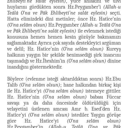
Ehlibeyti’ne salât eylesin)
, yüce ahlakını ve ulvî
huylarını gördükten sonra Hz.Peygamber’i
(Allah-u
Teâlâ O’na ve Pâk Ehlibeyti’ne salât eylesin)
seçti.
Hatta elimizdeki dini metinler; önce Hz. Hatîce’nin
(O’na selâm olsun)
Hz.Peygamber
(Allah-u Teâlâ O’na
ve Pâk Ehlibeyti’ne salât eylesin)
ile evlenmek istediği
konusuna hemen hemen kesin gözüyle bakmamızı
sağlamaktadır. Ayrıca çok sayıda destekleyici argüman
ve delil; Hz. Hatîce’nin
(O’na selâm olsun)
Kureyş
halkının yaygın bir şekilde benimsediği şirk inancını
taşımadığı ve Hz.İbrahim’in
(O’na selâm olsun)
dinine
inandığını göstermektedir.
Böylece (evlenme isteği aktarıldıktan sonra) Hz.Ebu
Talib
(O’na selâm olsun)
; hane halkından birkaç kişi
ile Hz. Hatîce’yi
(O’na selâm olsun)
istemeye gittiler.
Hz. Hatîce’nin
(O’na selâm olsun)
babası Füccar
savaşı ya da daha öncesinde öldürüldüğü için
velayetini üstlenen amcası Amr b. Esed’den Hz.
Hatîce’yi
(O’na selâm olsun)
istediler. Yaygın görüşe
göre Hz. Hatîce’yi
(O’na selâm olsun)
Hz.Peygamber’in
(Allah-u Teâlâ O’na ve Pâk