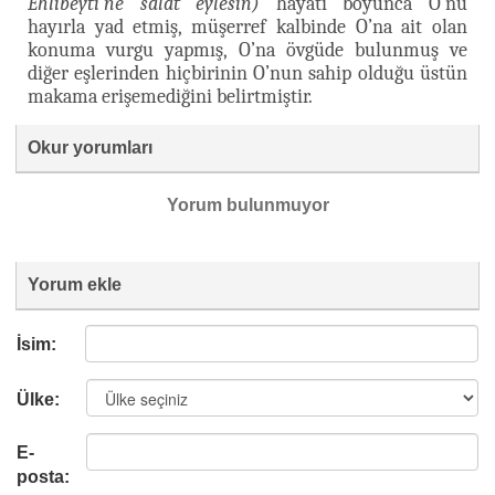
Ehlibeyti’ne salât eylesin)
hayatı boyunca O’nu
hayırla yad etmiş, müşerref kalbinde O’na ait olan
konuma vurgu yapmış, O’na övgüde bulunmuş ve
diğer eşlerinden hiçbirinin O’nun sahip olduğu üstün
makama erişemediğini belirtmiştir.
Okur yorumları
Yorum bulunmuyor
Yorum ekle
İsim:
Ülke:
E-
posta: