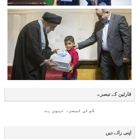
قارئین کے تبصرے
کوئی تبصرہ نہیں ہے
اپنی رائے دیں