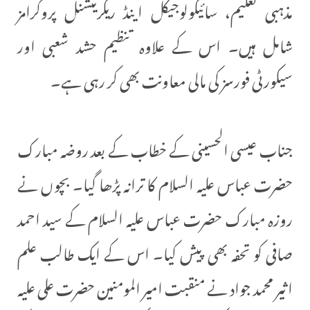
مذہبی تعلیم، سائیکولوجیکل اینڈ ریکریئشنل پروگرامز
شامل ہیں۔ اس کے علاوہ تنظیم حشد شعبی اور
سیکورٹی فورسز کی مالی معاونت بھی کر رہی ہے۔
جناب عیسی الحسینی کے خطاب کے بعد روضہ مبارک
حضرت عباس علیہ السلام کا ترانہ پڑھا گیا۔ بچوں نے
روزہ مبارک حضرت عباس علیہ السلام کے سید احمد
صافی کو تحفہ بھی پیش کیا۔ اس کے ایک طالب علم
اثیر محمد جواد نے منقبت امیر المومنین حضرت علی علیہ