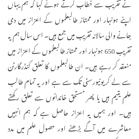
نے تقریب سے خطاب کرتے ہوئے کہا کہ ہم یہاں
اپنے ہونہار اور ممتاز طالبعلموں کے اعزاز میں دی
جانے والی سالانہ تقریب میں جمع ہیں۔ اس سال ہم یہ
تقریب 650 ہونہار اور ممتاز طالبعلموں کے اعزاز میں
منعقد کر رہے ہیں۔ ان طالبعلموں کا تعلق کنڈرگارٹن
سے لے کر یونیورسٹی تک سے ہے اور یہ تمام طالب
علم یتیم ہیں یا پھر مستحق خاندانوں سے تعلق رکھتے
ہیں۔ اور ہمیں یہ اعزاز حاصل ہے کہ ہم انہیں
معاشرے میں آگے بڑھنے اور حصول علم میں مدد