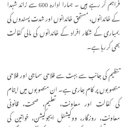
فراہم کر رہے ہیں ۔ ہمارا ادارہ 600 سے زائد شہدا
کے خاندانوں، مستحق خاندانوں اور شدت پسندوں کی
بمباری کے شکار افراد کے خاندانوں کی مالی کفالت
بھی کر رہا ہے۔
تنظیم کی جانب سے بہت سے فلاحی سماجی اور فلاحی
منصوبوں پر کام جاری ہے۔ ان منصوبوں میں ایتام
کی کفالت اور معاونت، تعلیم، صحت، قانونی
معاونت، روزگار، ووکیشنل ایجوکیشن، خواتین کی