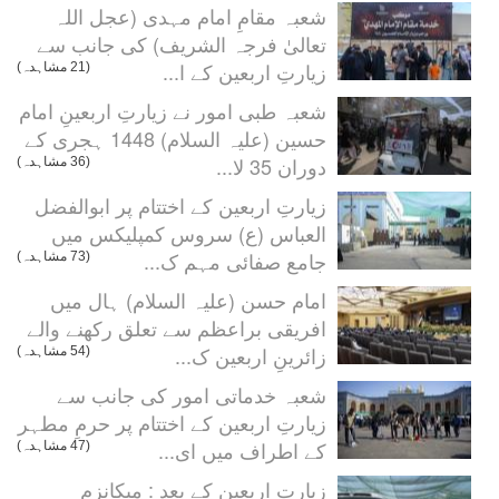
شعبہ مقامِ امام مہدی (عجل اللہ
تعالیٰ فرجہ الشریف) کی جانب سے
زیارتِ اربعین کے ا...
(21 مشاہدہ)
شعبہ طبی امور نے زیارتِ اربعینِ امام
حسین (علیہ السلام) 1448 ہجری کے
دوران 35 لا...
(36 مشاہدہ)
زیارتِ اربعین کے اختتام پر ابوالفضل
العباس (ع) سروس کمپلیکس میں
جامع صفائی مہم ک...
(73 مشاہدہ)
امام حسن (علیہ السلام) ہال میں
افریقی براعظم سے تعلق رکھنے والے
زائرینِ اربعین ک...
(54 مشاہدہ)
شعبہ خدماتی امور کی جانب سے
زیارتِ اربعین کے اختتام پر حرمِ مطہر
کے اطراف میں ای...
(47 مشاہدہ)
زیارتِ اربعین کے بعد : میکانزم