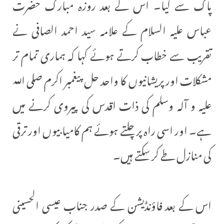
پاک سے کیا۔ اس کے بعد روزہ مبارک حضرت
عباس علیہ السلام کے علامہ سید احمد الصافی نے
تقریب سے خطاب کرتے ہوئے کہا کہ ہماری تمام تر
مشکلات اور پریشانیوں کا واحد حل پیغمبر اکرم صلی اللہ
علیہ و آلہ وسلم کی ذات اقدس کی پیروی کرنے میں
ہے۔ اور اسی راہ پر چلتے ہوئے ہم کامیابیوں اور ترقی
کی منازل طے کر سکتے ہیں۔
اس کے بعد فاؤنڈیشن کے صدر جناب عیسی الحسینی