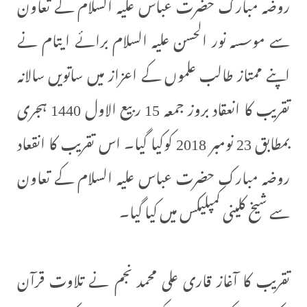
روضہ مبارک حضرت عباس علیہ السلام کے تعاون
سے موسسہ نور الحسن علیہ السلام برائے ایتام نے
اپنے ممتاز طالب علموں کے اعزاز میں ساتویں سالانہ
تقریب کا انعقاد بروز جمعہ 15 ربیع الاول 1440 ہجری
بمطابق 23 نومبر 2018 کوکیا گیا۔ اس تقریب کا انقعاد
روضہ مبارک حضرت عباس علیہ السلام کے تعاون
سے شیخ کلینی کمپلیکس میں کیا گیا۔
تقریب کا آغاز قاری علی محمد نجم نے تلاوت قرآن