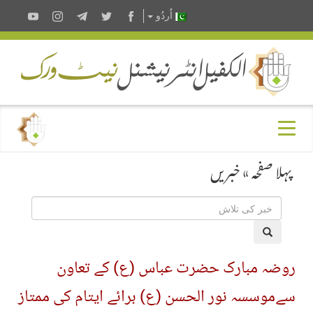
اُردُو
پہلا صفحہ
»
خبریں
روضہ مبارک حضرت عباس (ع) کے تعاون
سےموسسہ نور الحسن (ع) برائے ایتام کی ممتاز