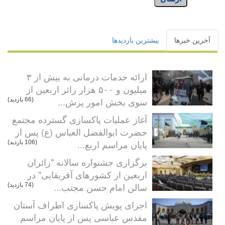
آخرین خبرها
بیشترین بازدیدها
ارائه خدمات درمانی به بیش از ۳
میلیون و ۵۰۰ هزار زائر اربعین از
سوی بخش امور پزش...
(66 بازدید)
آغاز عملیات پاکسازی گسترده مجتمع
حضرت ابوالفضل العباس (ع) پس از
پایان مراسم اربع...
(106 بازدید)
برگزاری جشنواره سالانه "زائران
اربعین از کشورهای آفریقایی" در
سالن امام حسن مجتب...
(74 بازدید)
اجرای پویش پاکسازی اطراف آستان
مقدس عباسی پس از پایان مراسم