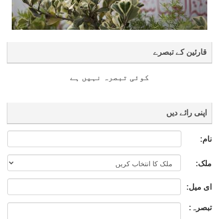
قارئین کے تبصرے
کوئی تبصرہ نہیں ہے
اپنی رائے دیں
نام:
ملک:
ای میل:
تبصرہ: