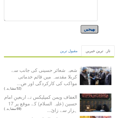
بھیجیں
تازہ ترین خبریں
مقبول ترین
شعبہ شعائر حسینی کی جانب سے
کربلا مقدسہ میں قائم خدماتی
مواکب کی کارکردگی اور ض...
(52 مشاہدہ)
العفاف ویمن کمپلیکس نے اربعینِ امام
حسین (علیہ السلام) کے موقع پر 17
ہزار سے زائ...
(69 مشاہدہ)