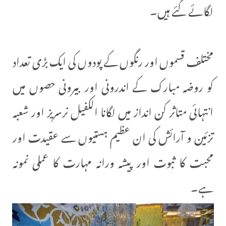
لگائے گئے ہیں۔
مختلف قسموں اور رنگوں کے پودوں کی ایک بڑی تعداد
کو روضہ مبارک کے اندرونی اور بیرونی حصوں میں
انتہائی متاثر کن انداز میں لگانا الکفیل نرسریز اور شعبہ
تزئین و آرائش کی ان عظیم ہستیوں سے عقیدت اور
محبت کا ثبوت اور پیشہ ورانہ مہارت کا عملی نمونہ
ہے۔