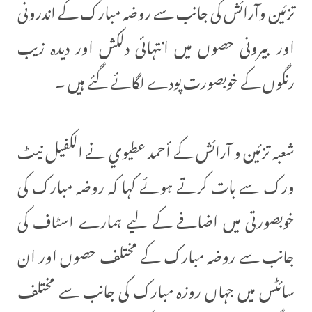
تزئین وآرائش کی جانب سے روضہ مبارک کے اندرونی
اور بیرونی حصوں میں انتہائی دلکش اور دیدہ زیب
رنگوں کے خوبصورت پودے لگائے گئے ہیں ۔
شعبہ تزئین و آرائش کے أحمد عطيوي نے الکفیل نیٹ
ورک سے بات کرتے ہوئے کہا کہ روضہ مبارک کی
خوبصورتی میں اضافے کے لیے ہمارے اسٹاف کی
جانب سے روضہ مبارک کے مختلف حصوں اور ان
سائٹس میں جہاں روزہ مبارک کی جانب سے مختلف