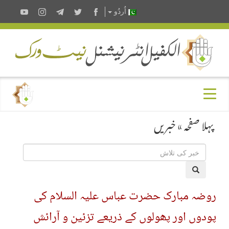
اُردُو
پہلا صفحہ
»
خبریں
روضہ مبارک حضرت عباس علیہ السلام کی
پودوں اور پھولوں کے ذریعے تزئین و آرائش