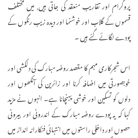
پروگرام اور تقاریب منعقد کی جاتی ہیں, میں مختلف
قسموں کے گلاب اور خوشنما اور دیدہ زیب رنگوں کے
پودے لگائے گئے ہیں ۔
اس شجرکاری مہم کا مقصد روضہ مبارک کی دلکشی اور
خوبصورتی میں اضافہ کرنا اور زائرین کی آنکھوں اور
دلوں کو تسکین اور خوشی پہنچانا ہے۔ انہوں نے مزید
کہا کہ یہ پودے روضہ مبارک کے اندرونی اور بیرونی
حصوں اور داخلی راستوں میں انتہائی فنکارانہ انداز میں