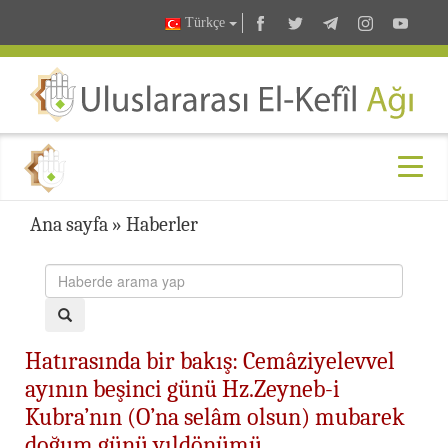
Türkçe
Ana sayfa
»
Haberler
Hatırasında bir bakış: Cemâziyelevvel
ayının beşinci günü Hz.Zeyneb-i
Kubra’nın (O’na selâm olsun) mubarek
doğum günü yıldönümü