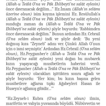
(Allah-u Teâlâ O’na ve Pâk Ehlibeyti’ne salât eylesin)
önce davranacak değilim...” Hz.İmam
(Allah'ın selâmı
üzerine olsun)
isim koyma işlemini Hz. Resûlullah’a
(Allah-u Teâlâ O’na ve Pâk Ehlibeyti’ne salât eylesin)
sunduğu zaman da
(Allah-u Teâlâ O’na ve Pâk
Ehlibeyti’ne salât eylesin)
şöyle buyurdu: ‘Rabbimden
önce davranacak değilim.” Bunun ardından Hz. Cebrail
(O'na selâm olsun)
indi ve şöyle dedi: ‘Bu yeni
doğmuş kıza “Zeyneb” adını ver. Çünkü Allah O’nun
için o ismi seçmiştir.’ Ardından Hz.Cebrail
(O’na selâm
olsun)
, Hz.Peygamber’e
(Allah-u Teâlâ O’na ve Pâk
Ehlibeyti’ne salât eylesin)
yeni doğan bu mubarek
kızın yaşayacağı musibetlerin haberini verdi.
Hz.Peygamber
(Allah-u Teâlâ O’na ve Pâk Ehlibeyti’ne
salât eylesin)
olacakları işittikten sonra ağladı ve
şöyle buyurdu: ‘Her kim; bu kızın başına gelen
musibetlere ağlarsa tıpkı Ağabeyleri Hasan ile
Huseyn’e ağlamış gibidir…’”
“Hz.Zeyneb-i Kubra
(O’na selâm olsun)
ilmin,
marifetin ve vahyin yuvasında büyüdü. Nübüvvetin ve