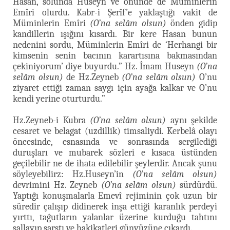
Hasan, solunda Huseyn ve önünde de Müminlerin
Emîri olurdu. Kabr-i Şerîf’e yaklaştığı vakit de
Müminlerin Emîri
(O’na selâm olsun)
önden gidip
kandillerin ışığını kısardı. Bir kere Hasan bunun
nedenini sordu, Müminlerin Emîri de ‘Herhangi bir
kimsenin senin bacının karartısına bakmasından
çekiniyorum’ diye buyurdu.” Hz. İmam Huseyn
(O’na
selâm olsun)
de Hz.Zeyneb
(O’na selâm olsun)
O’nu
ziyaret ettiği zaman saygı için ayağa kalkar ve O’nu
kendi yerine oturturdu.”
Hz.Zeyneb-i Kubra
(O’na selâm olsun)
aynı şekilde
cesaret ve belagat (uzdillik) timsaliydi. Kerbelâ olayı
öncesinde, esnasında ve sonrasında sergilediği
duruşları ve mubarek sözleri e kısaca üstünden
geçilebilir ne de ihata edilebilir şeylerdir. Ancak şunu
söyleyebilirz: Hz.Huseyn’in
(O’na selâm olsun)
devrimini Hz. Zeyneb
(O’na selâm olsun)
sürdürdü.
Yaptığı konuşmalarla Emevî rejiminin çok uzun bir
süredir çalışıp didinerek inşa ettiği karanlık perdeyi
yırttı, tağutların yalanlar üzerine kurduğu tahtını
sallayıp sarstı ve hakikatleri günyüzüne çıkardı.