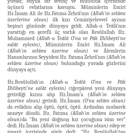
yuvası; büyük bir sevinç ve mutluluk içerisinde
üçüncü evlatlarına kavuştu. Müminlerin Emîrî
Hz.İmam Ali ile Hz.Fatıma Zehrâ’nın
(Allah’ın selâmı
üzerlerine olsun)
ilk kızı Cemâziyelevvel ayının
beşinci gününde dünyaya geldi. Allah-u Teâlâ’nın
yarattığı en şerefli üç varlık olan Resûlullah Hz.
Muhammed
(Allah-u Teâlâ O’na ve Pâk Ehlibeyti’ne
salât eylesin)
, Müminlerin Emîri Hz.İmam Ali
(Allah’ın selâmı üzerine olsun)
ve Âlemlerin
Hanımlarının Seyyidesi Hz. Fatıma Zehrâ’nın
(Allah’ın
selâmı üzerine olsun)
bulunduğu yuvada gözlerini
dünyaya açtı.
Hz.Resûlullah’ın
(Allah-u Teâlâ O’na ve Pâk
Ehlibeyti’ne salât eylesin)
ciğerpâresi yeni dünyaya
getirdiği kızını alıp Hz.İmam’a
(Allah'ın selâmı
üzerine olsun)
getirdi. Hz.İmam
(O'na selâm olsun)
da evlâdını alıp öptü, öptü, öptü. Ardından mubarek
anneye döndü. Hz. Fatıma
(Allah'ın selâmı üzerine
olsun)
da “Bu yeni doğmuş kız çocuğuna isim ver”
dedi. Hz.İmam
(Allah'ın selâmı üzerine olsun)
edep ve
tevazû içerisinde şöyle dedi: “Hz. Resûlullah’tan