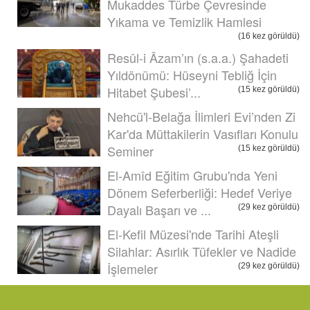
Mukaddes Türbe Çevresinde
Yıkama ve Temizlik Hamlesi
(16 kez görüldü)
Resûl-i Âzam’ın (s.a.a.) Şahadeti
Yıldönümü: Hüseyni Tebliğ İçin
Hitabet Şubesi’...
(15 kez görüldü)
Nehcü'l-Belağa İlimleri Evi’nden Zi
Kar'da Müttakilerin Vasıfları Konulu
Seminer
(15 kez görüldü)
El-Amîd Eğitim Grubu'nda Yeni
Dönem Seferberliği: Hedef Veriye
Dayalı Başarı ve ...
(29 kez görüldü)
El-Kefil Müzesi'nde Tarihi Ateşli
Silahlar: Asırlık Tüfekler ve Nadide
İşlemeler
(29 kez görüldü)