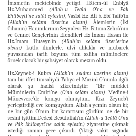
İmametin mektebinde yetişti. Hâtem-ül Enbiyâ
Hz.Muhammed
(Allah-u Teâlâ O’na ve Pâk
Ehlibeyti’ne salât eylesin)
, Vasîsi Hz. Ali b. Ebî Talib’in
(Allah’ın selâmı üzerine olsun)
, Âlemlerin (İki
Cihanın) Hanımlarının Seyyidesi Hz. Fatıma Zehrâ’nın
ve Cennet Gençlerinin Efendileri Hz.İmam Hasan ile
Hz.İmam Huseyn’in
(Allah’ın selâmı üzerlerine
olsun)
kutlu ilimlerle, ulvî ahlakla ve mubarek
yuvasından tarih boyuna tüm saliha müminelere
örnek olacak bir şahsiyet olarak mezun oldu.
Hz.Zeyneb-i Kubra
(Allah’ın selâmı üzerine olsun)
tam bir iffet timsaliydi. Yahya el-Mazinî O’nunla ilgili
olarak şu hadisi zikretmiştir: “Bir müddet
Müminlerin Emîri’ne
(O’na selâm olsun)
Medîne-i
Münevvere’de komşu olmuştum. Kızı Zeyneb’i
yerleştirdiği eve komşuydum. Allah’a yemin olsun ki;
ne bir gün O’nun bir karartısını gördüm ne de bir
sesini işittim.Dedesi Resûlullah’ın
(Allah-u Teâlâ O’na
ve Pâk Ehlibeyti’ne salât eylesin)
ziyaretine çıkmak
istediği zaman gece çıkardı. Çıktığı vakit sağında