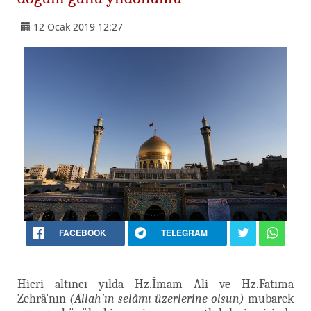
12 Ocak 2019 12:27
FACEBOOK
TELEGRAM
Hicri altıncı yılda Hz.İmam Ali ve Hz.Fatıma
Zehrâ’nın
(Allah’ın selâmı üzerlerine olsun)
mubarek