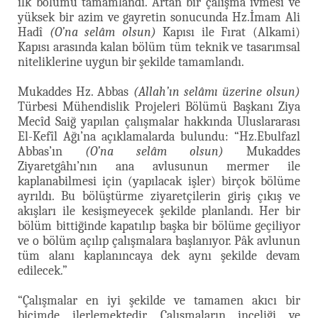
ilk bölümü tamamlandı. Artan bir çalışma ivmesi ve
yüksek bir azim ve gayretin sonucunda Hz.İmam Ali
Hadî
(O’na selâm olsun)
Kapısı ile Fırat (Alkami)
Kapısı arasında kalan bölüm tüm teknik ve tasarımsal
niteliklerine uygun bir şekilde tamamlandı.
Mukaddes Hz. Abbas
(Allah’ın selâmı üzerine olsun)
Türbesi Mühendislik Projeleri Bölümü Başkanı Ziya
Mecîd Saiğ yapılan çalışmalar hakkında Uluslararası
El-Kefîl Ağı’na açıklamalarda bulundu: “Hz.Ebulfazl
Abbas’ın
(O’na selâm olsun)
Mukaddes
Ziyaretgâhı’nın ana avlusunun mermer ile
kaplanabilmesi için (yapılacak işler) birçok bölüme
ayrıldı. Bu bölüştürme ziyaretçilerin giriş çıkış ve
akışları ile kesişmeyecek şekilde planlandı. Her bir
bölüm bittiğinde kapatılıp başka bir bölüme geçiliyor
ve o bölüm açılıp çalışmalara başlanıyor. Pâk avlunun
tüm alanı kaplanıncaya dek aynı şekilde devam
edilecek.”
“Çalışmalar en iyi şekilde ve tamamen akıcı bir
biçimde ilerlemektedir. Çalışmaların inceliği ve