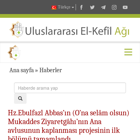
Türkçe
Ana sayfa
»
Haberler
Hz.Ebulfazl Abbas’ın (O’na selâm olsun)
Mukaddes Ziyaretgâhı’nın Ana
avlusunun kaplanması projesinin ilk
bölümü tamamlandı