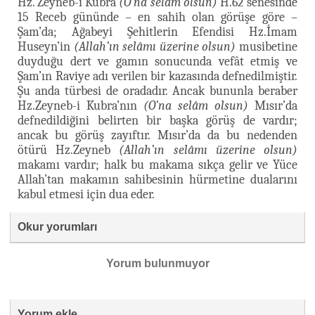
Hz. Zeyneb-i Kubra
(O’na selâm olsun)
H.62 senesinde
15 Receb gününde – en sahih olan görüşe göre –
Şam’da; Ağabeyi Şehitlerin Efendisi Hz.İmam
Huseyn’in
(Allah’ın selâmı üzerine olsun)
musibetine
duyduğu dert ve gamın sonucunda vefât etmiş ve
Şam’ın Raviye adı verilen bir kazasında defnedilmiştir.
Şu anda türbesi de oradadır. Ancak bununla beraber
Hz.Zeyneb-i Kubra’nın
(O’na selâm olsun)
Mısır’da
defnedildiğini belirten bir başka görüş de vardır;
ancak bu görüş zayıftır. Mısır’da da bu nedenden
ötürü Hz.Zeyneb
(Allah’ın selâmı üzerine olsun)
makamı vardır; halk bu makama sıkça gelir ve Yüce
Allah’tan makamın sahibesinin hürmetine dualarını
kabul etmesi için dua eder.
Okur yorumları
Yorum bulunmuyor
Yorum ekle