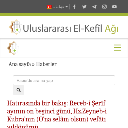
Türkçe
Ana sayfa
»
Haberler
Hatırasında bir bakış: Receb-i Şerîf
ayının on beşinci günü, Hz.Zeyneb-i
Kubra’nın (O’na selâm olsun) vefâtı
yıldönümü