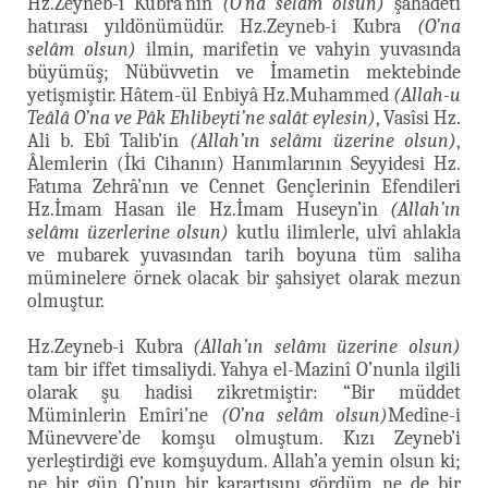
Hz.Zeyneb-i Kubra’nın
(O’na selâm olsun)
şahadeti
hatırası yıldönümüdür. Hz.Zeyneb-i Kubra
(O’na
selâm olsun)
ilmin, marifetin ve vahyin yuvasında
büyümüş; Nübüvvetin ve İmametin mektebinde
yetişmiştir. Hâtem-ül Enbiyâ Hz.Muhammed
(Allah-u
Teâlâ O’na ve Pâk Ehlibeyti’ne salât eylesin)
, Vasîsi Hz.
Ali b. Ebî Talib’in
(Allah’ın selâmı üzerine olsun)
,
Âlemlerin (İki Cihanın) Hanımlarının Seyyidesi Hz.
Fatıma Zehrâ’nın ve Cennet Gençlerinin Efendileri
Hz.İmam Hasan ile Hz.İmam Huseyn’in
(Allah’ın
selâmı üzerlerine olsun)
kutlu ilimlerle, ulvî ahlakla
ve mubarek yuvasından tarih boyuna tüm saliha
müminelere örnek olacak bir şahsiyet olarak mezun
olmuştur.
Hz.Zeyneb-i Kubra
(Allah’ın selâmı üzerine olsun)
tam bir iffet timsaliydi. Yahya el-Mazinî O’nunla ilgili
olarak şu hadisi zikretmiştir: “Bir müddet
Müminlerin Emîri’ne
(O’na selâm olsun)
Medîne-i
Münevvere’de komşu olmuştum. Kızı Zeyneb’i
yerleştirdiği eve komşuydum. Allah’a yemin olsun ki;
ne bir gün O’nun bir karartısını gördüm ne de bir