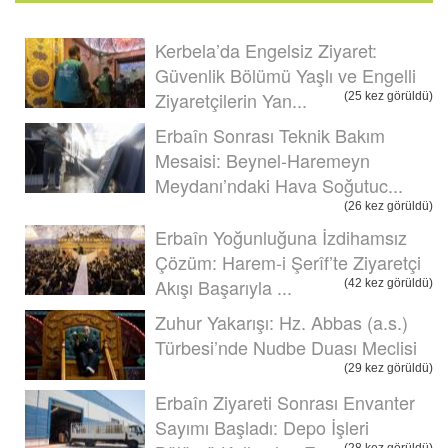
Kerbela’da Engelsiz Ziyaret:
Güvenlik Bölümü Yaşlı ve Engelli
Ziyaretçilerin Yan...
(25 kez görüldü)
Erbaîn Sonrası Teknik Bakım
Mesaisi: Beynel-Haremeyn
Meydanı’ndaki Hava Soğutuc...
(26 kez görüldü)
Erbaîn Yoğunluğuna İzdihamsız
Çözüm: Harem-i Şerîf’te Ziyaretçi
Akışı Başarıyla ...
(42 kez görüldü)
Zuhur Yakarışı: Hz. Abbas (a.s.)
Türbesi’nde Nudbe Duası Meclisi
(29 kez görüldü)
Erbaîn Ziyareti Sonrası Envanter
Sayımı Başladı: Depo İşleri
(28 kez görüldü)