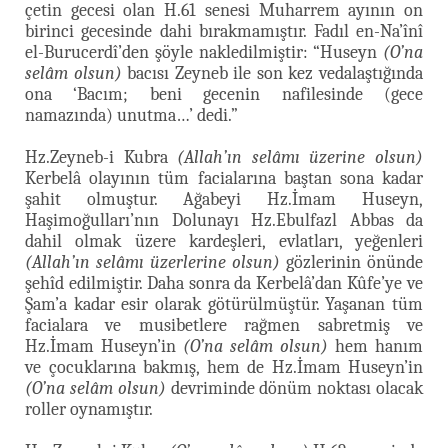
çetin gecesi olan H.61 senesi Muharrem ayının on
birinci gecesinde dahi bırakmamıştır. Fadıl en-Na’înî
el-Burucerdî’den şöyle nakledilmiştir: “Huseyn
(O’na
selâm olsun)
bacısı Zeyneb ile son kez vedalaştığında
ona ‘Bacım; beni gecenin nafilesinde (gece
namazında) unutma…’ dedi.”
Hz.Zeyneb-i Kubra
(Allah’ın selâmı üzerine olsun)
Kerbelâ olayının tüm facialarına baştan sona kadar
şahit olmuştur. Ağabeyi Hz.İmam Huseyn,
Haşimoğulları’nın Dolunayı Hz.Ebulfazl Abbas da
dahil olmak üzere kardeşleri, evlatları, yeğenleri
(Allah’ın selâmı üzerlerine olsun)
gözlerinin önünde
şehîd edilmiştir. Daha sonra da Kerbelâ’dan Kûfe’ye ve
Şam’a kadar esir olarak götürülmüştür. Yaşanan tüm
facialara ve musibetlere rağmen sabretmiş ve
Hz.İmam Huseyn’in
(O’na selâm olsun)
hem hanım
ve çocuklarına bakmış, hem de Hz.İmam Huseyn’in
(O’na selâm olsun)
devriminde dönüm noktası olacak
roller oynamıştır.