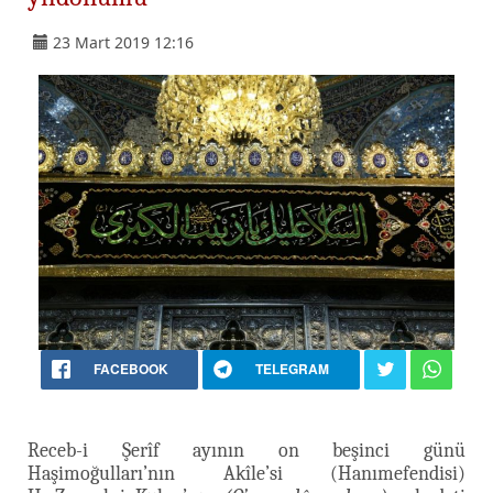
23 Mart 2019 12:16
FACEBOOK
TELEGRAM
Receb-i Şerîf ayının on beşinci günü
Haşimoğulları’nın Akîle’si (Hanımefendisi)