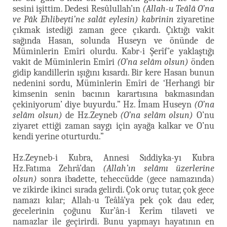
sesini işittim. Dedesi Resûlullah’ın
(Allah-u Teâlâ O’na
ve Pâk Ehlibeyti’ne salât eylesin)
kabrinin
ziyaretine
çıkmak istediği zaman gece çıkardı. Çıktığı vakit
sağında Hasan, solunda Huseyn ve önünde de
Müminlerin Emîri olurdu. Kabr-i Şerîf’e yaklaştığı
vakit de Müminlerin Emîri
(O’na selâm olsun)
önden
gidip kandillerin ışığını kısardı. Bir kere Hasan bunun
nedenini sordu, Müminlerin Emîri de ‘Herhangi bir
kimsenin senin bacının karartısına bakmasından
çekiniyorum’ diye buyurdu.” Hz. İmam Huseyn
(O’na
selâm olsun)
de Hz.Zeyneb
(O’na selâm olsun)
O’nu
ziyaret ettiği zaman saygı için ayağa kalkar ve O’nu
kendi yerine oturturdu.”
Hz.Zeyneb-i Kubra, Annesi Sıddiyka-yı Kubra
Hz.Fatıma Zehrâ’dan
(Allah’ın selâmı üzerlerine
olsun)
sonra ibadette, teheccüdde (gece namazında)
ve zikirde ikinci sırada gelirdi. Çok oruç tutar, çok gece
namazı kılar; Allah-u Teâlâ’ya pek çok dau eder,
gecelerinin çoğunu Kur’ân-i Kerîm tilaveti ve
namazlar ile geçirirdi. Bunu yapmayı hayatının en