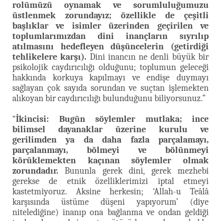
rolümüzü oynamak ve sorumluluğumuzu
üstlenmek zorundayız; özellikle de çeşitli
başlıklar ve isimler üzerinden geçirilen ve
toplumlarımızdan dini inançların sıyrılıp
atılmasını hedefleyen düşüncelerin (getirdiği
tehlikelere karşı).
Dini inancın ne denli büyük bir
psikolojik caydırıcılığı olduğunu; toplumun geleceği
hakkında korkuya kapılmayı ve endişe duymayı
sağlayan çok sayıda sorundan ve suçtan işlemekten
alıkoyan bir caydırıcılığı bulunduğunu biliyorsunuz.”
“
İkincisi:
Bugün söylemler mutlaka; ince
bilimsel dayanaklar üzerine kurulu ve
gerilimden ya da daha fazla parçalamayı,
parçalanmayı, bölmeyi ve bölünmeyi
körüklemekten kaçınan söylemler olmak
zorundadır.
Bununla gerek dini, gerek mezhebi
gerekse de etnik özelliklerimizi iptal etmeyi
kastetmiyoruz. Aksine herkesin; ‘Allah-u Teâlâ
karşısında üstüme düşeni yapıyorum’ (diye
nitelediğine) inanıp ona bağlanma ve ondan geldiği