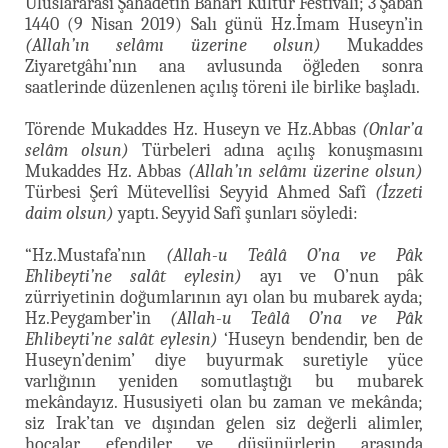
Uluslararası Şahadetin Baharı Kültür Festivali; 3 Şaban
1440 (9 Nisan 2019) Salı günü Hz.İmam Huseyn’in
(Allah’ın selâmı üzerine olsun)
Mukaddes
Ziyaretgâhı’nın ana avlusunda öğleden sonra
saatlerinde düzenlenen açılış töreni ile birlike başladı.
Törende Mukaddes Hz. Huseyn ve Hz.Abbas
(Onlar’a
selâm olsun)
Türbeleri adına açılış konuşmasını
Mukaddes Hz. Abbas
(Allah’ın selâmı üzerine olsun)
Türbesi Şerî Mütevellîsi Seyyid Ahmed Safî
(İzzeti
daim olsun)
yaptı. Seyyid Safî şunları söyledi:
“Hz.Mustafa’nın
(Allah-u Teâlâ O’na ve Pâk
Ehlibeyti’ne salât eylesin)
ayı ve O’nun pâk
zürriyetinin doğumlarının ayı olan bu mubarek ayda;
Hz.Peygamber’in
(Allah-u Teâlâ O’na ve Pâk
Ehlibeyti’ne salât eylesin)
‘Huseyn bendendir, ben de
Huseyn’denim’ diye buyurmak suretiyle yüce
varlığının yeniden somutlaştığı bu mubarek
mekândayız. Hususiyeti olan bu zaman ve mekânda;
siz Irak’tan ve dışından gelen siz değerli alimler,
hocalar, efendiler ve düşünürlerin arasında