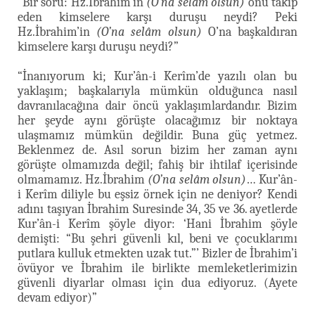
“Bir soru: Hz.İbrahim’in
(O’na selâm olsun)
onu takip
eden kimselere karşı duruşu neydi? Peki
Hz.İbrahim’in
(O’na selâm olsun)
O’na başkaldıran
kimselere karşı duruşu neydi?”
“İnanıyorum ki; Kur’ân-i Kerîm’de yazılı olan bu
yaklaşım; başkalarıyla mümkün olduğunca nasıl
davranılacağına dair öncü yaklaşımlardandır. Bizim
her şeyde aynı görüşte olacağımız bir noktaya
ulaşmamız mümkün değildir. Buna güç yetmez.
Beklenmez de. Asıl sorun bizim her zaman aynı
görüşte olmamızda değil; fahiş bir ihtilaf içerisinde
olmamamız. Hz.İbrahim
(O’na selâm olsun)
… Kur’ân-
i Kerîm diliyle bu eşsiz örnek için ne deniyor? Kendi
adını taşıyan İbrahim Suresinde 34, 35 ve 36. ayetlerde
Kur’ân-i Kerîm şöyle diyor: ‘Hani İbrahim şöyle
demişti: “Bu şehri güvenli kıl, beni ve çocuklarımı
putlara kulluk etmekten uzak tut.”’ Bizler de İbrahim’i
övüyor ve İbrahim ile birlikte memleketlerimizin
güvenli diyarlar olması için dua ediyoruz. (Ayete
devam ediyor)”