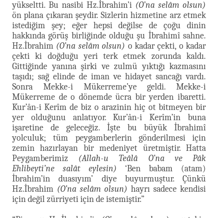
yükseltti. Bu nasibi Hz.İbrahim’i
(O’na selâm olsun)
ön plana çıkaran şeydir. Sizlerin hizmetine arz etmek
istediğim şey; eğer hepsi değilse de çoğu dinin
hakkında görüş birliğinde olduğu şu İbrahimî sahne.
Hz.İbrahim
(O’na selâm olsun)
o kadar çekti, o kadar
çekti ki doğduğu yeri terk etmek zorunda kaldı.
Gittiğinde yanına şirki ve zulmü yıktığı kazmasını
taşıdı; sağ elinde de iman ve hidayet sancağı vardı.
Sonra Mekke-i Mükerreme’ye geldi. Mekke-i
Mükerreme de o dönemde ücra bir yerden ibaretti.
Kur’ân-i Kerîm de biz o arazinin hiç ot bitmeyen bir
yer olduğunu anlatıyor. Kur’ân-i Kerîm’in buna
işaretine de geleceğiz. İşte bu büyük İbrahimî
yolculuk; tüm peygamberlerin gönderilmesi için
zemin hazırlayan bir medeniyet üretmiştir. Hatta
Peygamberimiz
(Allah-u Teâlâ O’na ve Pâk
Ehlibeyti’ne salât eylesin)
‘Ben babam (atam)
İbrahim’in duasıyım’ diye buyurmuştur. Çünkü
Hz.İbrahim
(O’na selâm olsun)
hayrı sadece kendisi
için değil zürriyeti için de istemiştir.”