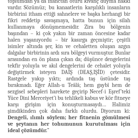
toplumdan ya da inanctan ötürü kıvanç duyma hakkı
vardır. Sözümüz; bu kanaatlerin karşılıklı insanların
birbirini itham ettiği sahnelere ve başka herhangi bir
fikri reddetip savaşmaya, hatta bunun için silah
kullanmaya dönüşmemesidir. Zira bu bölgenin
başından – ki çok yakın bir zaman öncesine kadar
halen yaşanıyordu – bir kasırga geçmiştir; çeşitli
isimler altında şer, kin ve cehaletten oluşan azgın
dalgalar birbirinin ardı sıra bölgeyi vurmuştur. Bunlar
arasından en ön plana çıkan da; düşünce dengelerini
tekfir yoluyla ve akıl dengelerini de cehalet yoluyla
değiştirmek isteyen DAİŞ (DEAŞ,IŞİD) çetesidir.
Rastgele yakıp yıktı; ardında taş üstünde taş
bırakmadı. Eğer Allah-u Teâlâ; hem gaybî hem de
sezgisel sebepleri harekete geçirip Necef-i Eşref’teki
Yüce Dini Merceiyet’i bu tehlikeli kabus ve kör fitneye
karşı girişim için konuşturmasaydı… Halimiz
şimdikinden çok daha farklı olurdu. Diyorum ki:
Dengeli, ılımlı söylem; her fitnenin gömülmesi
ve şeytanın her tohumunun kurutulması için
ideal çözümdür.
”