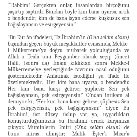
‘“Rabbim! Gerçekten onlar, insanlardan birçoğunu
şaşırtıp saptırdı. Bundan böyle kim bana uyarsa, artık
o bendendir; kim de bana isyan ederse kuşkusuz sen
bağışlayansın ve esirgeyensin.”’
“Bu Kur’ân ifadeleri, Hz.İbrahim’in
(O’na selâm olsun)
başından geçen büyük meşakkatler esnasında, Mekke-
i Mükerreme’ye doğru mubarek yolculuğunda ve
Allah-u Teâlâ onu Peygamber olarak seçip (önce)
Halîl, (sonra da) İmam kıldıktan sonra Mekke-i
Mükerreme’ye yerleştiğinde tavrının nasıl oduğunu
göstermektedir. Anlatmak istediğini şu ifade ile
özetlemektedir: ‘Her kim bana uyarsa, o bendendir.
Her kim bana karşı gelirse; şüphesiz Sen pek
bağışlayansın, pek esirgeyensin!’ O’ndan intikam al
demiyor ki; ‘Her kim bana karşı gelirse; şüphesiz Sen
pek esirgeyensin, pek bağışlayansın!’ diyor. Bu
İbrahimî, üst düzey üslup var ya; uygarlıkları
konuşturduğumuzda bu İbrahîmî örnek karşımıza
çıkıyor. Müminlerin Emîri
(O’na selâm olsun)
de
bunu miras almıştır; Malik Eşter’i Mısır’a