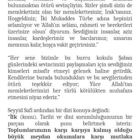
bulunmaktan ötürü sevinçliyim. Sizler şimdi sizin de
memleketiniz olan bir memlekettesiniz; Irak’tasınız.
Hoşgeldiniz; İki Mukaddes Türbe adına hepinizi
selamlıyor ve ‘Allah’ın selâmı, rahmeti ve bereketleri
üzerinize olsun’ diyorum. Sevdiğimiz insanlar, aziz
insanlar, kardeşlerimiz ve bacılarımız; umarım
memnun kalır, hoşça vakit geçirirsiniz.”
“Her sene bizimle bu burcu kokulu Şaban
günlerindeki sevincimizi paylaşmaları için sevdiğimiz
kimseleri misafir etmeyi gelenek haline getirdik.
Kendilerine burada bulundukları ve bu sevgilerinden
ötürü teşekkür ediyor; Yüce Allah’tan
memleketlerimizi her türlü kötülükten muhafaza
etmesini niyaz ederiz.”
Seyyid Safî ardından bir dizi konuya değindi:
“
İlk
(konu). Tarihi ve dini sorumluluğumuzun bir
parçası olarak şunu belirtmek isteriz:
Toplumlarımızın karşı karşıya kalmış olduğu
büyük meydan okumalara karşı mutlaka