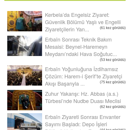
Kerbela’da Engelsiz Ziyaret:
Güvenlik Bölümü Yaşlı ve Engelli
Ziyaretçilerin Yan...
(61 kez görüldü)
Erbaîn Sonrası Teknik Bakım
Mesaisi: Beynel-Haremeyn
Meydanı’ndaki Hava Soğutuc...
(53 kez görüldü)
Erbaîn Yoğunluğuna İzdihamsız
Çözüm: Harem-i Şerîf’te Ziyaretçi
Akışı Başarıyla ...
(75 kez görüldü)
Zuhur Yakarışı: Hz. Abbas (a.s.)
Türbesi’nde Nudbe Duası Meclisi
(62 kez görüldü)
Erbaîn Ziyareti Sonrası Envanter
Sayımı Başladı: Depo İşleri
(44 kez görüldü)