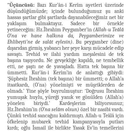
“
Üçüncüsü:
Bazı Kur’ân-i Kerîm ayetleri üzerinde
düşündüğümüzde; içinde bulunduğumuz şu anki
hassas şartlar gibi şartlarda dayanabileceğimiz net bir
yaklaşım bulmaktayız. Sadece bir örnekle
yetineceğim: Hz.İbrahim Peygamber’in
(Allah-u Teâlâ
O’na ve hane halkına da, Peygamberimize ve
Ehlibeyti’ne de salât eylesin)
. Bu peygamber (dine)
dışarıdan girmiş, yabancı her şeye karşı mücadele edip
savaştı. Tevhid ve ilahi yardım meşalesini de tek
başına taşıyordu. Ne gevşekliğe kapıldı, ne tembellik
etti, ne şaştı ne de yavaşladı. Hatta tek başına bir
ümmetti. Kur’ân-i Kerîm’in de anlattığı gibiydi:
‘Şüphesiz İbrahim (tek başına) bir ümmetti; o Allah'a
itaatkardı, (O’na) yönelmişti ve müşriklerden de
olmadı.’ Yine şöyle buyrulmuştur: ‘Doğrusu İbrahim
yumuşak huylu, yüreği yanık ve gönülden (Allah'a)
yönelen biriydi.’ Kardeşlerim biliyorsunuz;
Hz.İbrahim’in
(O’na selâm olsun)
özel bir nasibi vardı.
Çünkü tevhid sancağını kaldırmıştı. Allah-u Teâlâ için
öfkelenip mubarek tevhid kampanyasıyla putları
kırdı; oğlu İsmail ile birlikte Yasak Ev’in temellerini