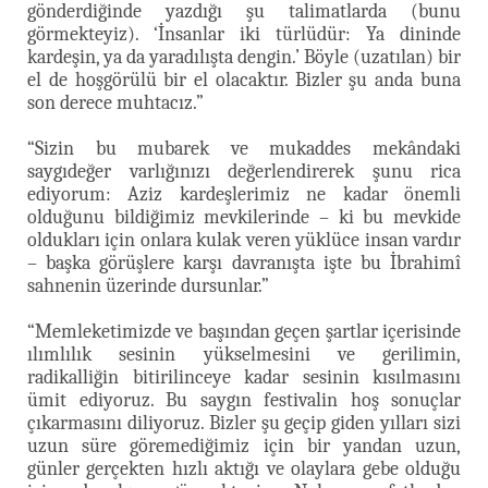
gönderdiğinde yazdığı şu talimatlarda (bunu
görmekteyiz). ‘İnsanlar iki türlüdür: Ya dininde
kardeşin, ya da yaradılışta dengin.’ Böyle (uzatılan) bir
el de hoşgörülü bir el olacaktır. Bizler şu anda buna
son derece muhtacız.”
“Sizin bu mubarek ve mukaddes mekândaki
saygıdeğer varlığınızı değerlendirerek şunu rica
ediyorum: Aziz kardeşlerimiz ne kadar önemli
olduğunu bildiğimiz mevkilerinde – ki bu mevkide
oldukları için onlara kulak veren yüklüce insan vardır
– başka görüşlere karşı davranışta işte bu İbrahimî
sahnenin üzerinde dursunlar.”
“Memleketimizde ve başından geçen şartlar içerisinde
ılımlılık sesinin yükselmesini ve gerilimin,
radikalliğin bitirilinceye kadar sesinin kısılmasını
ümit ediyoruz. Bu saygın festivalin hoş sonuçlar
çıkarmasını diliyoruz. Bizler şu geçip giden yılları sizi
uzun süre göremediğimiz için bir yandan uzun,
günler gerçekten hızlı aktığı ve olaylara gebe olduğu