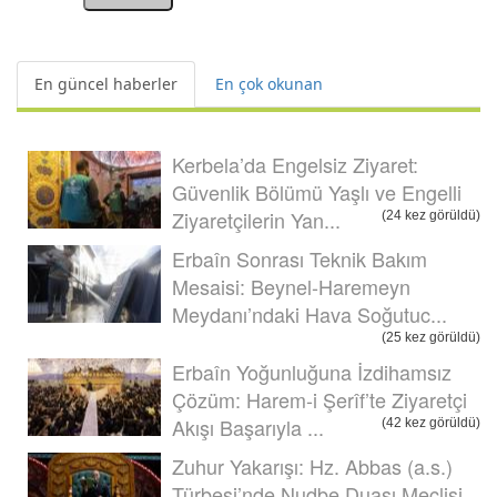
En güncel haberler
En çok okunan
Kerbela’da Engelsiz Ziyaret:
Güvenlik Bölümü Yaşlı ve Engelli
Ziyaretçilerin Yan...
(24 kez görüldü)
Erbaîn Sonrası Teknik Bakım
Mesaisi: Beynel-Haremeyn
Meydanı’ndaki Hava Soğutuc...
(25 kez görüldü)
Erbaîn Yoğunluğuna İzdihamsız
Çözüm: Harem-i Şerîf’te Ziyaretçi
Akışı Başarıyla ...
(42 kez görüldü)
Zuhur Yakarışı: Hz. Abbas (a.s.)
Türbesi’nde Nudbe Duası Meclisi