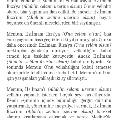
rejimi yöneticisi Memun’un zorlamasıyla Hz.İmam
Rıza’ya
(Allah’ın selâmı üzerine olsun)
O’nun veliahtı
olarak biat yapılması ilan edildi. Bu mesele Hz.İmam
Rıza’nın
(Allah’ın selâmı üzerine olsun)
hayatı
boyunce en önemli meselelerden biri sayılmıştır.
Memun, Hz.İmam Rıza’ya
(O’na selâm olsun)
biat
emri çağrısını başa geçtikten iki yıl sonra yaptı. Çünkü
daha öncesinde Hz.İmam Rıza’ya
(O’na selâm olsun)
mektuplar gönderip duruyor; veliahtlığını kabul
etmesi için baskılar kuruyordu. Ancak Hz.İmam
(Allah’ın selâmı üzerine olsun)
kabul etmiyordu. En
sonunda Memun O’nu veliahtlığını kabul etmezse
öldürmekle tehdit edince kabul etti. Memun’un ikna
için yazışmaları yaklaşık iki ay sürmüştü.
Memun, Hz.İmam’ı
(Allah’ın selâmı üzerine olsun)
veliahtı yapmak isterken birçok şeyi hedefliyordu.
Kendi rejiminin içinde bulunduğu gergin durumu
yatıştırmak, yönetimine meşruiyet vermek, Hz.İmam
Rıza’nın
(Allah’ın selâmı üzerine olsun)
hareket
alanını kısıtlamaya çalışmak ve gerek Medîne’de