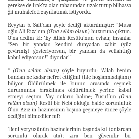
gerekse de Irak’ta olan tabanından uzak tutup bilhassa
Şii muhalefeti zayıflatmak istiyordu.
Reyyân b. Salt’dan şöyle dediği aktarılmıştır: “Musa
oğlu Ali Rıza’nın
(O’na selâm olsun)
huzuruna çıktım.
O’na dedim ki: ‘Ey Allah Resûlü’nün evladı; insanlar
“Sen bir yandan kendini dünyadan zahit (yüz
çevirmiş) gösteriyorsun, bir yandan da veliahtlığı
kabul ediyorsun!” diyorlar.’”
“
(O’na selâm olsun)
şöyle buyurdu: ‘Allah benim
bundan ne kadar nefret ettiğimi (hiç hoşlanmadığımı)
biliyor. Öldürülmek ile bunun arasında seçmek
durumunda bırakılınca öldürülmek yerine kabul
etmeyi seçtim. Vay onların haline; Yusuf’un
(O’na
selâm olsun)
Resûl bir Nebî olduğu halde zorunluluk
O’nu Aziz’in hazinesinin başına geçmeye itince şöyle
dediğini bilmediler mi?
‘Beni yeryüzünün hazinelerinin başında kıl (onlardan
sorumlu olarak ata); zira ben güvenilir bir