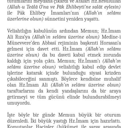
tutumlarını meydana çıkardı ve Ataları Hz.Resûlullah
(Allah-u Teâlâ O’na ve Pâk Ehlibeyti’ne salât eylesin)
ile Pâk Ehlibey İmamları’nın
(Allah’ın selâmı
üzerlerine olsun)
sünnetini yeniden yaşattı.
Veliahtlığın kabulünün ardından Memun; Hz.İmam
Ali Rıza’ya
(Allah’ın selâmı üzerine olsun)
Medîne-i
Münevvere’den Abbasî rejiminin başkenti Horasan’a
gelmesi için davet etti. Hz.İmam
(Allah’ın selâmı
üzerine olsun)
da bu daveti kabul etmek zorunda
kaldığı için yola çıktı. Memun; Hz.İmam’ı
(Allah’ın
selâmı üzerine olsun)
veliahtlığı kabul edip devlet
işlerine katarak içinde bulunduğu siyasi krizden
çıkabileceğini sanmıştı. Böylece kendisine muhalif
olan Hz.İmam Ali
(Allah’ın selâmı üzerine olsun)
taraftarlarını da kendi yandaşlarını da bir araya
getirmeyi ve tüm gücünü elinde bulundurabilmeyi
umuyordu.
İşte böyle bir günde Memun büyük bir oturum
düzenledi. İki büyük yastığı Hz.İmam için hazırlattı.
Komutanlar, Hacipler (hükümet ile saray arasında