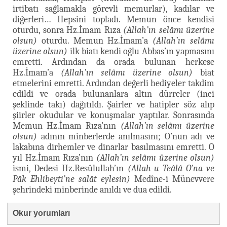
irtibatı sağlamakla görevli memurlar), kadılar ve
diğerleri… Hepsini topladı. Memun önce kendisi
oturdu, sonra Hz.İmam Rıza
(Allah’ın selâmı üzerine
olsun)
oturdu. Memun Hz.İmam’a
(Allah’ın selâmı
üzerine olsun)
ilk biatı kendi oğlu Abbas’ın yapmasını
emretti. Ardından da orada bulunan herkese
Hz.İmam’a
(Allah’ın selâmı üzerine olsun)
biat
etmelerini emretti. Ardından değerli hediyeler takdim
edildi ve orada bulunanlara altın dürreler (inci
şeklinde takı) dağıtıldı. Şairler ve hatipler söz alıp
şiirler okudular ve konuşmalar yaptılar. Sonrasında
Memun Hz.İmam Rıza’nın
(Allah’ın selâmı üzerine
olsun)
adının minberlerde anılmasını; O’nun adı ve
lakabına dirhemler ve dinarlar basılmasını emretti. O
yıl Hz.İmam Rıza’nın
(Allah’ın selâmı üzerine olsun)
ismi, Dedesi Hz.Resûlullah’ın
(Allah-u Teâlâ O’na ve
Pâk Ehlibeyti’ne salât eylesin)
Medîne-i Münevvere
şehrindeki minberinde anıldı ve dua edildi.
Okur yorumları