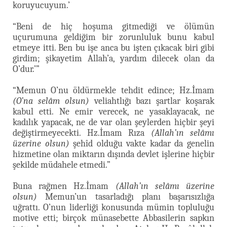
koruyucuyum.’
“Beni de hiç hoşuma gitmediği ve ölümün
uçurumuna geldiğim bir zorunluluk bunu kabul
etmeye itti. Ben bu işe anca bu işten çıkacak biri gibi
girdim; şikayetim Allah’a, yardım dilecek olan da
O’dur.’”
“Memun O’nu öldürmekle tehdit edince; Hz.İmam
(O’na selâm olsun)
veliahtlığı bazı şartlar koşarak
kabul etti. Ne emir verecek, ne yasaklayacak, ne
kadılık yapacak, ne de var olan şeylerden hiçbir şeyi
değiştirmeyecekti. Hz.İmam Rıza
(Allah’ın selâmı
üzerine olsun)
şehîd olduğu vakte kadar da genelin
hizmetine olan miktarın dışında devlet işlerine hiçbir
şekilde müdahele etmedi.”
Buna rağmen Hz.İmam
(Allah’ın selâmı üzerine
olsun)
Memun’un tasarladığı planı başarısızlığa
uğrattı. O’nun liderliği konusunda mümin topluluğu
motive etti; birçok münasebette Abbasilerin sapkın