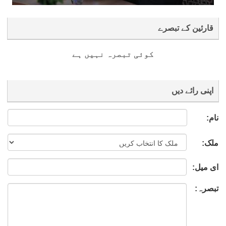
قارئین کے تبصرے
کوئی تبصرہ نہیں ہے
اپنی رائے دیں
نام:
ملک:
ای میل:
تبصرہ: