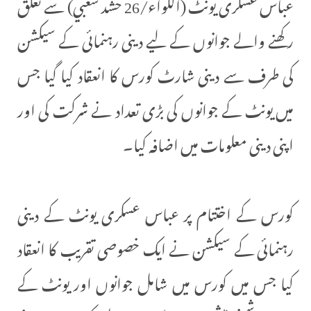
عباس عسکری یونٹ (اللواء/26 حشد شعبي) سے تعلق
رکھنے والے جوانوں کے لیے دینی رہنمائی کے سیکشن
کی طرف سے دینی شارٹ کورس کا انعقاد کیا گیا جس
میں یونٹ کے جوانوں کی بڑی تعداد نے شرکت کی اور
اپنی دینی معلومات میں اضافہ کیا۔
کورس کے اختتام پر عباس عسکری یونٹ کے دینی
رہنمائی کے سیکشن نے ایک خصوصی تقریب کا انعقاد
کیا جس میں کورس میں شامل جوانوں اور یونٹ کے