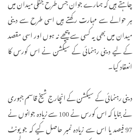
چاہتے ہیں کہ ہمارے جوان جس طرح جنگی میدان میں
ہر حوالے سے مہارت رکھتے ہیں اسی طرح سے دینی
میدان میں بھی یہ کسی سے پیچھے نہ ہوں اور اسی مقصد
کے لیے دینی رہنمائی کے سیکشن نے اس کورس کا
انعقاد کیا۔
دینی رہنمائی کے سیکشن کے انچارج شیخ قاسم جبوری
نے بتایا کہ اس کورس نے 100 سے زیادہ جوانوں نے
97 فیصد یا اس سے زیادہ نمبر حاصل کیے کہ جو یونٹ