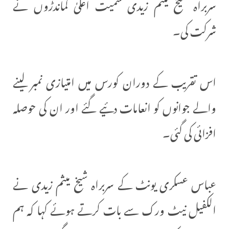
سربراہ شیخ میثم زیدی سمیت اعلیٰ کماندڑوں نے
شرکت کی۔
اس تقریب کے دوران کورس میں امتیازی نمبر لینے
والے جوانوں کو انعامات دئیے گئے اور ان کی حوصلہ
افزائی کی گئی۔
عباس عسکری یونٹ کے سربراہ شیخ میثم زیدی نے
الکفیل نیٹ ورک سے بات کرتے ہوئے کہا کہ ہم