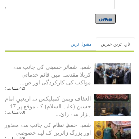
بھیجیں
تازہ ترین خبریں
مقبول ترین
شعبہ شعائر حسینی کی جانب سے
کربلا مقدسہ میں قائم خدماتی
مواکب کی کارکردگی اور ض...
(42 مشاہدہ)
العفاف ویمن کمپلیکس نے اربعینِ امام
حسین (علیہ السلام) کے موقع پر 17
ہزار سے زائ...
(63 مشاہدہ)
شعبہ حفظِ نظام کی جانب سے معذور
اور بزرگ زائرین کے لیے خصوصی
(50 مشاہدہ)