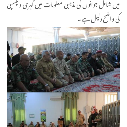
میں شامل جوانوں کی مذہبی معلومات میں گہری دلچسپی
کی واضح دلیل ہے۔