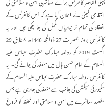
پہلی الناصر کانفرنس برائے معاشرتی امن و سلامتی کی
انتظامی کمیٹی نے اعلان کیا ہے کہ اس کانفرنس کے
انعقاد کی تمام تر تیاریاں مکمل کی جا چکی ہیں اور یہ
کانفرنس بروز جمعرات 27 ذوالحجہ 1440ھ بمطابق 29
اگست 2019 کو روضہ مبارک حضرت عباس علیہ
السلام کے امام حسن ہال میں منعقد کی جائے گی۔ یہ
کانفرنس روضہ مبارک حضرت عباس علیہ السلام کے
سکیورٹی سیکشن کی جانب سے منعقد کی جارہی ہے جس
مقصد معاشرے میں امن و سلامتی اور تحفظ کو فروغ