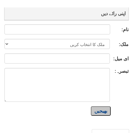
اپنی رائے دیں
نام:
ملک:
ای میل:
تبصرہ:
بھیجیں