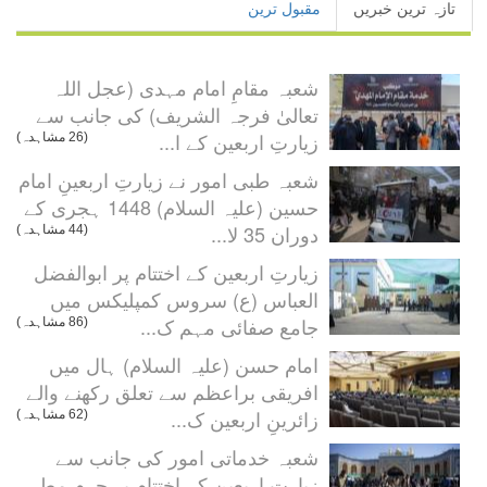
تازہ ترین خبریں
مقبول ترین
شعبہ مقامِ امام مہدی (عجل اللہ
تعالیٰ فرجہ الشریف) کی جانب سے
زیارتِ اربعین کے ا...
(26 مشاہدہ)
شعبہ طبی امور نے زیارتِ اربعینِ امام
حسین (علیہ السلام) 1448 ہجری کے
دوران 35 لا...
(44 مشاہدہ)
زیارتِ اربعین کے اختتام پر ابوالفضل
العباس (ع) سروس کمپلیکس میں
جامع صفائی مہم ک...
(86 مشاہدہ)
امام حسن (علیہ السلام) ہال میں
افریقی براعظم سے تعلق رکھنے والے
زائرینِ اربعین ک...
(62 مشاہدہ)
شعبہ خدماتی امور کی جانب سے
زیارتِ اربعین کے اختتام پر حرمِ مطہر