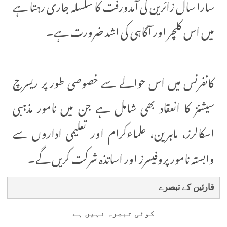
سارا سال زائرین کی آمدورفت کا سلسلہ جاری رہتا ہے
میں اس کلچر اور آگاہی کی اشد ضرورت ہے۔
کانفرنس میں اس حوالے سے خصوصی طور پر ریسرچ
سیشنز کا انعقاد بھی شامل ہے جن میں نامور مذہبی
اسکالرز، ماہرین، علماءکرام اور تعلیمی اداروں سے
وابستہ نامور پروفیسرز اور اساتذہ شرکت کریں گے۔
قارئین کے تبصرے
کوئی تبصرہ نہیں ہے