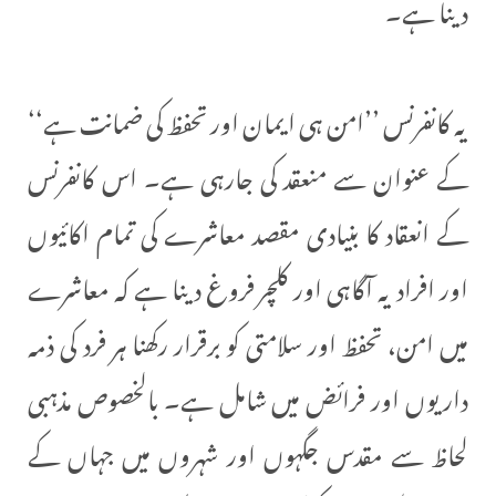
دینا ہے۔
یہ کانفرنس ’’امن ہی ایمان اور تحفظ کی ضمانت ہے‘‘
کے عنوان سے منعقد کی جارہی ہے۔ اس کانفرنس
کے انعقاد کا بنیادی مقصد معاشرے کی تمام اکائیوں
اور افراد یہ آگاہی اور کلچر فروغ دینا ہے کہ معاشرے
میں امن، تحفظ اور سلامتی کو برقرار رکھنا ہر فرد کی ذمہ
داریوں اور فرائض میں شامل ہے۔ بالخصوص مذہبی
لحاظ سے مقدس جگہوں اور شہروں میں جہاں کے