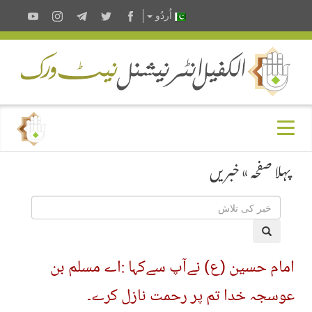
اُردُو
پہلا صفحہ
»
خبریں
امام حسین (ع) نےآپ سےکہا :اے مسلم بن
عوسجہ خدا تم پر رحمت نازل کرے۔