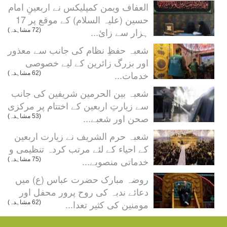
العفاف ویمن کمپلیکس نے اربعینِ امام
حسین (علیہ السلام) کے موقع پر 17
ہزار سے زائ...
(72 مشاہدہ)
شعبہ حفظِ نظام کی جانب سے معذور
اور بزرگ زائرین کے لیے خصوصی
خدمات...
(62 مشاہدہ)
شعبہ بین الحرمین شریفین کی جانب
سے زیارتِ اربعین کے اختتام پر مرکزی
صحن اور شعبے...
(53 مشاہدہ)
شعبہ حرم الشریف نے زیارت اربعین
کے احیاء کے لئے مرتب کردہ تنظیمی و
خدماتی منصوبے...
(75 مشاہدہ)
روضہ مبارک حضرت عباس (ع) میں
دعائے ندبہ کی روح پرور محفل اور
مومنین کی کثیر تعدا...
(62 مشاہدہ)