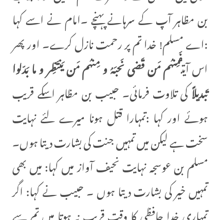
بن مظاہر آپ کے سرہانے پہنچے ۔امام نے اسے کہا
:اے مسلم! خدا تم پر رحمت نازل کرے۔ اور پھر
اس آیت
فَمِنهُم مَن قَضی نَحبَهُ و مِنهُم مَن یَنتَظِر و ما بَدّلوا
تَبدیلاً
کی تلاوت فرمائی۔ حبیب بن مظاہر اسکے قریب
ہوئے اور کہا :تمہارا قتل ہونا میرے لئے نہایت
سخت ہے لیکن میں تمہیں جنت کی بشارت دیتا ہوں۔
مسلم بن عوسجہ نہایت نحیف آواز میں کہا: میں بھی
تمہیں خیر کی بشارت دیتا ہوں ۔ حبیب نے کہا: اگر
تمہاری خدا حافظی کا وقت قریب نہ ہوتا میں تم سے