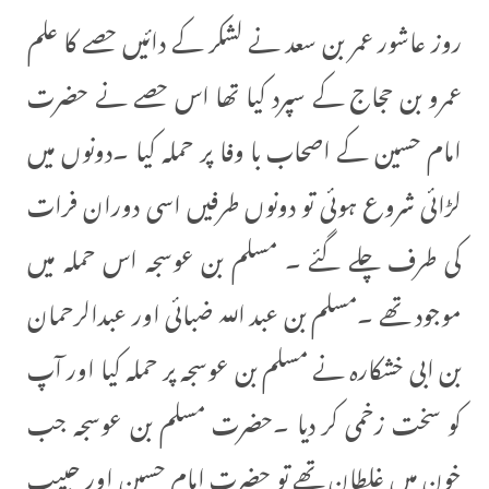
روز عاشور عمر بن سعد نے لشکر کے دائیں حصے کا علم
عمرو بن حجاج کے سپرد کیا تھا اس حصے نے حضرت
امام حسین کے اصحاب با وفا پر حملہ کیا ۔دونوں میں
لڑائی شروع ہوئی تو دونوں طرفیں اسی دوران فرات
کی طرف چلے گئے ۔ مسلم بن عوسجہ اس حملہ میں
موجود تھے ۔مسلم بن عبد اللہ ضبائی اور عبدالرحمان
بن ابی خشکارہ نے مسلم بن عوسجہ پر حملہ کیا اور آپ
کو سخت زخمی کر دیا ۔حضرت مسلم بن عوسجہ جب
خون میں غلطان تھے تو حضرت امام حسین اور حبیب