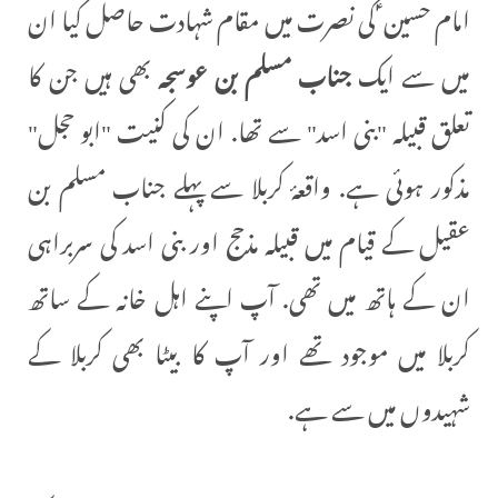
امام حسین ؑ کی نصرت میں مقام شہادت حاصل کیا ان
میں سے ایک
جناب
مسلم بن عوسجہ
بھی ہیں جن کا
تعلق قبیلہ "بنی اسد" سے تھا. ان کی کنیت "ابو حجل"
مذکور ہوئی ہے. واقعۂ کربلا سے پہلے جناب مسلم بن
عقیل کے قیام میں قبیلہ مذحج اور بنی اسد کی سربراہی
ان کے ہاتھ میں تھی. آپ اپنے اہل خانہ کے ساتھ
کربلا میں موجود تھے اور آپ کا بیٹا بھی کربلا کے
شہیدوں میں سے ہے.