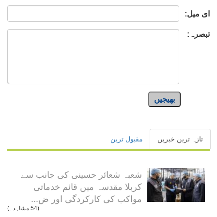
ای میل:
تبصرہ:
بھیجیں
تازہ ترین خبریں
مقبول ترین
شعبہ شعائر حسینی کی جانب سے
کربلا مقدسہ میں قائم خدماتی
مواکب کی کارکردگی اور ض...
(54 مشاہدہ)