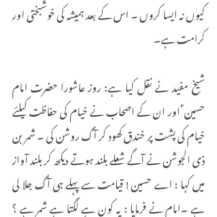
کیوں نہ ایسا کروں ۔ اس کے بعد ہمیشہ کی خوشبختی اور
کرامت ہے۔
شیخ مفید نے نقل کیا ہے: روز عاشورا حضرت امام
حسین ؑ اور ان کے اصحاب نے خیام کی حفاظت کیلئے
خیام کی پشت پر خندق کھود کر آگ روشن کی ۔ شمر بن
ذی الجوشن نے آگے شعلے بلند ہوتے دیکھ کر بلند آواز
میں کہا : اے حسین ! قیامت سے پہلے ہی آگ جلا لی
ہے ۔امام نے فرمایا : یہ کون ہے لگتا ہے شمر ہے ؟