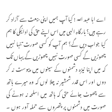
اے ابا عبد اللہ ! کیا آپ ہمیں اپنی بیعت سے آزاد کر
رہے ہیں؟ بارگاہ الہی میں اس اپنے حق کی ادائیگی کا ہم
کیا جواب دیں گے؟ ہم آپ کو کسی صورت تنہا نہیں
چھوڑیں گے کسی صورت نہیں چھوڑیں گے یہاں تک
کہ میں اپنا نیزہ دشمنوں کے سینوں میں پیوست نہ کر
دوں اور اس قدر شمشیر نہ چلا لوں کہ وہ میرے ہاتھ
سے چھوٹ جائے حتی کہ ہاتھ میں اسلحہ نہ ہونے کی
صورت میں دشمنوں پر پتھروں سے حملہ آور ہوں ۔