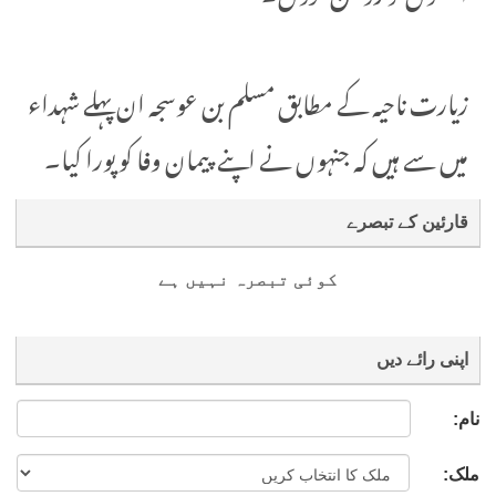
زیارت ناحیہ کے مطابق مسلم بن عوسجہ ان پہلے شہداء
میں سے ہیں کہ جنہوں نے اپنے پیمان وفا کو پورا کیا۔
قارئین کے تبصرے
کوئی تبصرہ نہیں ہے
اپنی رائے دیں
نام:
ملک: