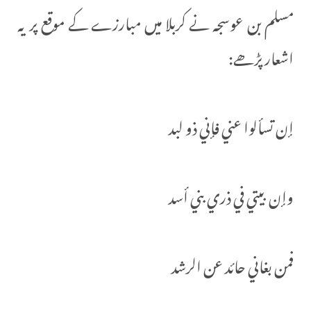
مسلم بن عوسجہ نے کربلا میں مبارزے کے موقع پر یہ
اشعار پڑھے:
إن تسألوا عني فإني ذو لبد
وإن بيتي في ذري بني أسد
فمن بغاني حائد عن الرشد