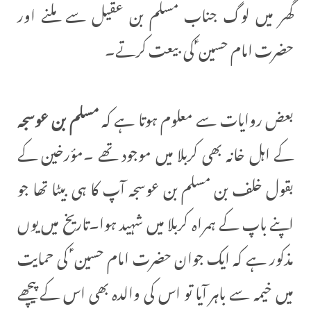
گھر میں لوگ جناب مسلم بن عقیل سے ملنے اور
حضرت امام حسین ؑ کی بیعت کرتے۔
بعض روایات سے معلوم ہوتا ہے کہ
مسلم بن عوسجہ
کے اہل خانہ بھی کربلا میں موجود تھے ۔مؤرخین کے
بقول خلف بن مسلم بن عوسجہ آپ کا ہی بیٹا تھا جو
اپنے باپ کے ہمراہ کربلا میں شہید ہوا۔تاریخ میں یوں
مذکور ہے کہ ایک جوان حضرت امام حسین ؑ کی حمایت
میں خیمہ سے باہر آیا تو اس کی والدہ بھی اس کے پیچھے