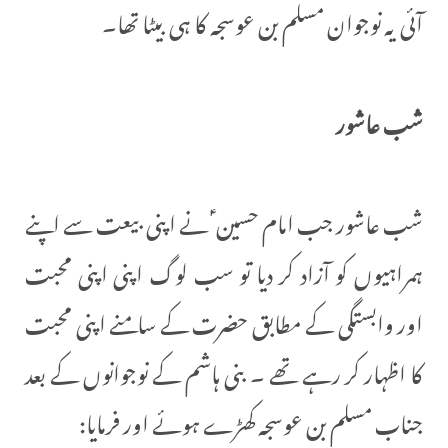
آئی یہ نوجوان مسلم بن عوسجہ کا ہی بیٹا تھا۔
شب عاشور
شب عاشور جب امام حسین ؑ نے اپنی بیعت سے اپنے
ہمراہیوں کو آزاد کر دیا تو سب لوگ اپنی اپنی محبت
اور وابستگی کے مطابق حضرت کے سامنے اپنی محبت
کا اظہار کر رہے تھے ۔ بنی ہاشم کے نوجوانوں کے بعد
جناب مسلم بن عوسجہ کھڑے ہوئے اور فرمایا: