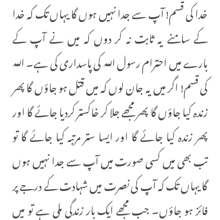
خدا کی قسم! آپ سے جدا نہیں ہوں گا یہاں تک کہ خدا
کے سامنے یہ ثابت نہ کر دوں کہ میں نے آپ کے
بارے میں احترام رسول اللہ کی پاسداری کی ہے۔ اللہ
کی قسم! اگر میں یہ جان لوں کہ میں قتل ہو جاؤں گا پھر
زندہ کیا جاؤں گا پھر مجھے جلا کر خاکستر کردیا جائے گا اور
پھر زندہ کیا جائے گا اور ایسا ستر مرتبہ کیا جائے گا تو
تب بھی میں کسی صورت میں آپ سے جدا نہیں ہوں
گا یہاں تک کہ آپ کی نصرت میں شہادت کے درجے پر
فائز ہو جاؤں۔ جب مجھے ایک بار زندگی ملی ہے تو میں