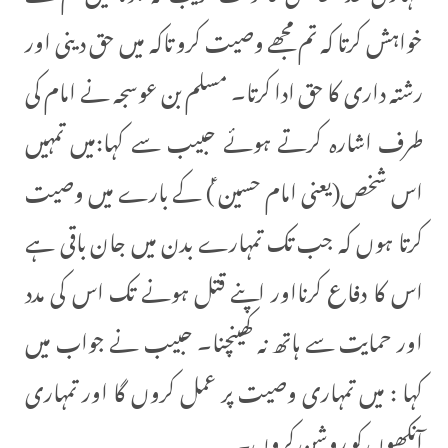
خواہش کرتا کہ تم مجھے وصیت کرو تاکہ میں حق دینی اور
رشتہ داری کا حق ادا کرتا۔ مسلم بن عوسجہ نے امام کی
طرف اشارہ کرتے ہوئے حبیب سے کہا:میں تمہیں
اس شخص(یعنی امام حسین ؑ) کے بارے میں وصیت
کرتا ہوں کہ جب تک تمہارے بدن میں جان باقی ہے
اس کا دفاع کرنااور اپنے قتل ہونے تک اس کی مدد
اور حمایت سے ہاتھ نہ کھینچنا۔ حبیب نے جواب میں
کہا : میں تمہاری وصیت پر عمل کروں گا اور تمہاری
آنکھوں کو روشن کروں۔