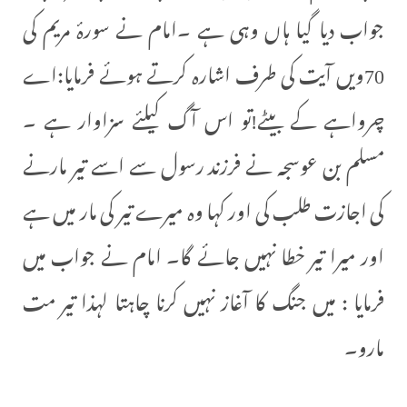
جواب دیا گیا ہاں وہی ہے ۔امام نے سورۂ مریم کی
70ویں آیت کی طرف اشارہ کرتے ہوئے فرمایا:اے
چرواہے کے بیٹے!تو اس آگ کیلئے سزاوار ہے ۔
مسلم بن عوسجہ نے فرزند رسول سے اسے تیر مارنے
کی اجازت طلب کی اور کہا وہ میرے تیر کی مار میں ہے
اور میرا تیر خطا نہیں جائے گا۔ امام نے جواب میں
فرمایا : میں جنگ کا آغاز نہیں کرنا چاہتا لہذا تیر مت
مارو۔