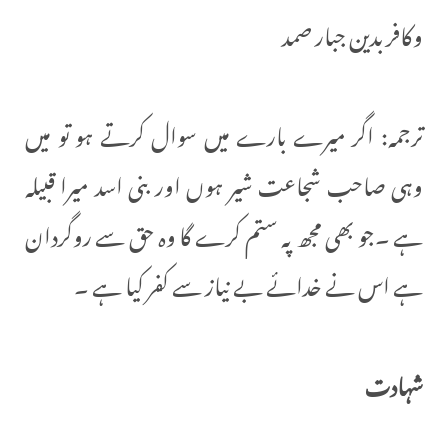
وكافر بدين جبار صمد
ترجمہ: اگر میرے بارے میں سوال کرتے ہو تو میں
وہی صاحب شجاعت شیر ہوں اور بنی اسد میرا قبیلہ
ہے ۔جو بھی مجھ پہ ستم کرے گا وہ حق سے روگردان
ہے اس نے خدائے بے نیاز سے کفر کیا ہے ۔
شہادت