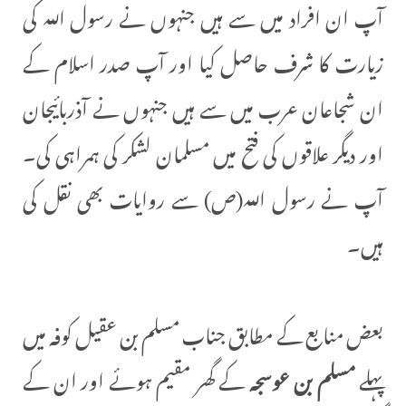
آپ ان افراد میں سے ہیں جنہوں نے رسول اللہ کی
زیارت کا شرف حاصل کیا اور آپ صدر اسلام کے
ان شجاعان عرب میں سے ہیں جنہوں نے آذربائیجان
اور دیگر علاقوں کی فتح میں مسلمان لشکر کی ہمراہی کی۔
آپ نے رسول اللہ(ص) سے روایات بھی نقل کی
ہیں۔
بعض منابع کے مطابق جناب مسلم بن عقیل کوفہ میں
پہلے
مسلم بن عوسجہ
کے گھر مقیم ہوئے اور ان کے