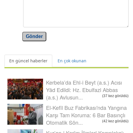
Gönder
En güncel haberler
En çok okunan
Kerbela’da Ehl-i Beyt (a.s.) Acısı
Yâd Edildi: Hz. Ebulfazl Abbas
(a.s.) Avlusun...
(37 kez görüldü)
El-Kefîl Buz Fabrikası'nda Yangına
Karşı Tam Koruma: 6 Bar Basınçlı
Otomatik Sön...
(42 kez görüldü)
Kur’an-i Kerîm İlimleri Kompleksi: