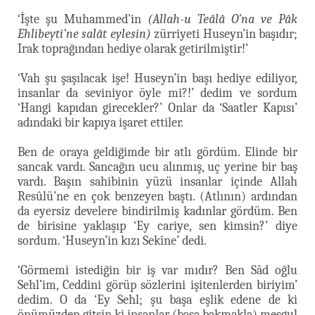
‘İşte şu Muhammed’in
(Allah-u Teâlâ O’na ve Pâk
Ehlibeyti’ne salât eylesin)
zürriyeti Huseyn’in başıdır;
Irak toprağından hediye olarak getirilmiştir!’
‘Vah şu şaşılacak işe! Huseyn’in başı hediye ediliyor,
insanlar da seviniyor öyle mi?!’ dedim ve sordum
‘Hangi kapıdan girecekler?’ Onlar da ‘Saatler Kapısı’
adındaki bir kapıya işaret ettiler.
Ben de oraya geldiğimde bir atlı gördüm. Elinde bir
sancak vardı. Sancağın ucu alınmış, uç yerine bir baş
vardı. Başın sahibinin yüzü insanlar içinde Allah
Resûlü’ne en çok benzeyen baştı. (Atlının) ardından
da eyersiz develere bindirilmiş kadınlar gördüm. Ben
de birisine yaklaşıp ‘Ey cariye, sen kimsin?’ diye
sordum. ‘Huseyn’in kızı Sekîne’ dedi.
‘Görmemi istediğin bir iş var mıdır? Ben Sâd oğlu
Sehl’im, Ceddini görüp sözlerini işitenlerden biriyim’
dedim. O da ‘Ey Sehl; şu başa eşlik edene de ki
önümüzden gitsin ki insanlar (başa bakmakla) meşgul