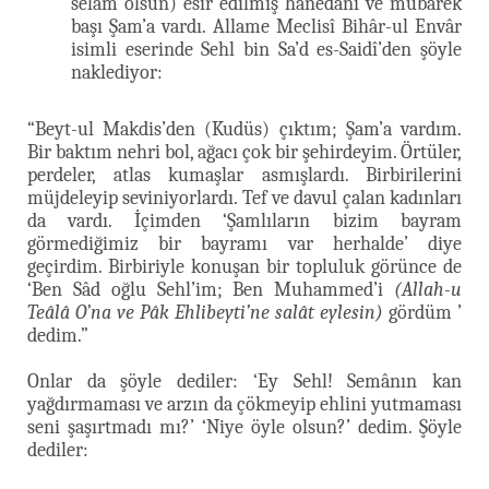
selâm olsun) esir edilmiş hanedânı ve mubarek
başı Şam’a vardı. Allame Meclisî Bihâr-ul Envâr
isimli eserinde Sehl bin Sa’d es-Saidî’den şöyle
naklediyor:
“Beyt-ul Makdis’den (Kudüs) çıktım; Şam’a vardım.
Bir baktım nehri bol, ağacı çok bir şehirdeyim. Örtüler,
perdeler, atlas kumaşlar asmışlardı. Birbirilerini
müjdeleyip seviniyorlardı. Tef ve davul çalan kadınları
da vardı. İçimden ‘Şamlıların bizim bayram
görmediğimiz bir bayramı var herhalde’ diye
geçirdim. Birbiriyle konuşan bir topluluk görünce de
‘Ben Sâd oğlu Sehl’im; Ben Muhammed’i
(Allah-u
Teâlâ O’na ve Pâk Ehlibeyti’ne salât eylesin)
gördüm ’
dedim.”
Onlar da şöyle dediler: ‘Ey Sehl! Semânın kan
yağdırmaması ve arzın da çökmeyip ehlini yutmaması
seni şaşırtmadı mı?’ ‘Niye öyle olsun?’ dedim. Şöyle
dediler: