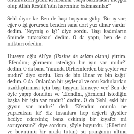
olup Allah Resûlü’nün haremine bakmasınlar.’”
Sehl diyor ki: Ben de başı taşıyana gidip ‘Bir iş var;
eğer o işi görürsen benden sana dört yüz dinar vardır’
dedim. ‘Neymiş o iş?’ diye sordu. ‘Başı kadınların
önünde tutacaksın’ dedim. O da yaptı; ben de o
miktarı ödedim.
Huseyn oğlu Ali’ye
(İkisine de selâm olsun)
gittim.
‘Efendim; görmemi istediğin bir işin var mıdır?’
dedim. O da bana ‘Yanında Dirhemlerden bir şeyler var
mıdır?’ diye sordu. ‘Ben de bin Dinar ve bin kağıt’
dedim. O da ‘Onlardan bir şeyler al ve onu kadınlardan
uzaklaştırması için başı taşıyan kimseye ver.’ Ben de
öyle yapıp döndüm ve ‘Efendim, görmemi istediğin
başka bir işin var mıdır?’ dedim. O da ‘Sehl, eski bir
giysin var mıdır?’ dedi. ‘Efendim onunla ne
yapacaksın ki? Siz insanlara hep değerli giysiler
hediye edersiniz; bana eskimiş bir kıyafet mi
soruyorsun?’ diye sordum; şöyle buyurdu: ‘(Ellerimi
ve boynumu bir arada tutan) şu pranganın altına