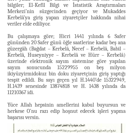
bilgiler; El-Kefîl Bilgi ve İstatistik Araştırmaları
Merkezi’nin süzgecinden geçiyor ve Mukaddes
Kerbelâ’ya giriş yapan ziyaretçiler hakkında nihai
veriler elde ediliyor.
Bu çalışmaya göre; Hicri 1441 yılında 6 Safer
gününden 20 Safer günü öğle saatlerine kadar beş ana
güzergâh (Bağdat – Kerbelâ, Necef – Kerbelâ, Babil –
Kerbelâ, Huseyniyye – Kerbelâ ve Hürr – Kerbelâ)
üzerinde elektronik sayım sistemine göre yapılan
sayım sonucunda 15229955 on beş milyon
ikiyüzyirmidokuz bin doku ziyaretçinin giriş yaptığı
tespit edildi. Bu sayı geçen yıl H.1440’de 15322949,
H.1439 senesinde 13874818 ve H. 1438 yılında da
11210367 idi.
Yüce Allah hepsinin amellerini kabul buyursun ve
herkese O’nu razı edip hoşnut edecek işleri yapma
başarısı versin.