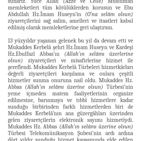
sunarız. Yüce Allah
(Azze ve Celle)
Müslüman
memleketleri tüm kötülüklerden korusun ve Ebu
Abdullah Hz.İmam Huseyn’in
(O’na selâm olsun)
ziyaretçilerini sağ salim, amelleri ve itaatleri kabul
edilmiş olarak memleketlerine geri ulaştırsın.
13 yüzyıldır yaşanan gelenek bu yıl da devam etti ve
Mukaddes Kerbelâ şehri Hz.İmam Huseyn ve Kardeşi
Hz.Ebulfazl Abbas’ın
(Allah’ın selâmı üzerlerine
olsun)
ziyaretçileri ve misafirlerine hizmet ile
şereflendi. Mukaddes Kerbelâ Türbeleri hizmetkârları
değerli ziyaretçileri karşılama ve onlara çeşitli
hizmetler sunma onuruna nail oldu. Mukaddes Hz.
Abbas
(Allah’ın selâmı üzerine olsun)
Türbesi’nin
yeme içmeden matem faaliyetlerinin organize
edilmesine, barınmaya ve tıbbî hizmetlere kadar
sunduğu birbirinden farklı hizmetlerden biri de
Mukaddes Kerbelâ’nın ana güzergâhları üzerinden
gelen ziyaretçilerin elektronik sayımı hizmetiydi.
Mukaddes Hz. Abbas
(Allah’ın selâmı üzerine olsun)
Türbesi Telekomünikasyon Şubesi’nin ardı ardına
dört yıldır sunduğu hizmet kapsamında elde edilen