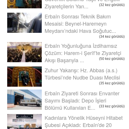
Ziyaretçilerin Yan...
(32 kez görüldü)
Erbaîn Sonrası Teknik Bakım
Mesaisi: Beynel-Haremeyn
Meydanı’ndaki Hava Soğutuc...
(34 kez görüldü)
Erbaîn Yoğunluğuna İzdihamsız
Çözüm: Harem-i Şerîf’te Ziyaretçi
Akışı Başarıyla ...
(50 kez görüldü)
Zuhur Yakarışı: Hz. Abbas (a.s.)
Türbesi’nde Nudbe Duası Meclisi
(35 kez görüldü)
Erbaîn Ziyareti Sonrası Envanter
Sayımı Başladı: Depo İşleri
Bölümü Kullanılan E...
(33 kez görüldü)
Kadınlara Yönelik Hüseyni Hitabet
Şubesi Açıkladı: Erbaîn'de 20