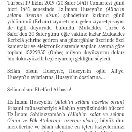
Türbesi 19 Ekim 2019 (20 Safer 1441) Cumartesi günü
hicri 1441 senesinde Hz.İmam Huseyn’in
(Allah’ın
selâmı üzerine olsun)
şahadetinin kırkıncı günü
yıldönümü (Erbain) ziyareti için gelen ziyaretçi sayısı
ile ilgili duyuruda bulundu. Mukaddes Türbe 6
Safer’den 20 Safer günü öğle vaktine kadar Mukaddes
Kerbelâ şehrine getiren ana güzergâhlar üzerinde özel
kameralar ve elektronik sistemle yapılan sayıma göre
toplam 15229955 (Onbeş milyon ikiyüzyirmi dokuz
bin dokuzyüzelli beş) ziyaretçi geldiğini söyledi.
Selâm olsun Huseyn’e, Huseyn’in oğlu Ali’ye,
Huseyn’in evlatlarına, Huseyn’in dostlarına…
Selâm olsun Ebelfazl Abbas’a!...
Hz.İmam Huseyn’in
(Allah’ın selâmı üzerine olsun)
Erbaini münasebetiyle Allah’ın yeryüzündeki hücceti
Hz.İmam Sahibuzzamân’a
(Allah’ın salât ve selâmı
O’nun ve Pâk Atalarının üzerine olsun)
, büyük dini
mercilerine ve İslam âlemine en içten taziyelerimizi