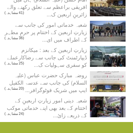
افریقی براعظم سے تعلق رکھنے والے
زائرینِ اربعین ک...
(41 مشاہدہ)
شعبہ خدماتی امور کی جانب سے
زیارتِ اربعین کے اختتام پر حرمِ مطہر
کے اطراف میں ای...
(36 مشاہدہ)
زیارتِ اربعین کے بعد : میکانزم
ڈیپارٹمنٹ کی جانب سے رضاکارعملے
کو سفری سہولیات ک...
(25 مشاہدہ)
روضہ مبارک حضرت عباس (علیہ
السلام) کی جانب سے عدسۃ الکفیل
ایپ میں شریک فوٹوگرافر...
(20 مشاہدہ)
شعبہ دینی امور زیارتِ اربعینِ کے
اختتام کے بعد بھی اپنے خدماتی موکب
کے ذریعے زائ...
(24 مشاہدہ)