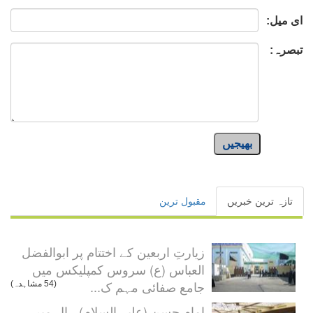
ای میل:
تبصرہ:
بھیجیں
تازہ ترین خبریں
مقبول ترین
زیارتِ اربعین کے اختتام پر ابوالفضل
العباس (ع) سروس کمپلیکس میں
جامع صفائی مہم ک...
(54 مشاہدہ)
امام حسن (علیہ السلام) ہال میں