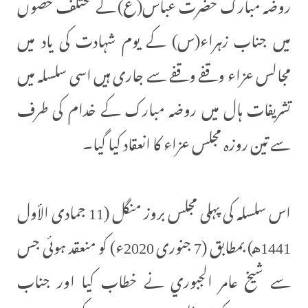
روضہ مبارک حضرت عباس(ع) کے مختلف حصوں
میں جناب زہراء(س) کے یوم شہادت کی یاد میں
مجالس عزاء وقفے وقفے سے جاری ہیں اسی سلسلہ میں
تشریفات ہال میں روضہ مبارک کے خدام کی طرف
سے تین روزہ مجلس عزاء کا انعقاد کیا گیا۔
اس سلسلہ کی پہلی مجلس بروز منگل (11 جمادى الأول
1441هـ) بمطابق (7 جنوری 2020ء) کو منعقد ہوئی جس
سے شيخ عامر الجبوري نے خطاب کیا اور جناب