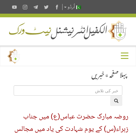
اُردُو
پہلا صفحہ
»
خبریں
روضہ مبارک حضرت عباس(ع) میں جناب
زہراء(س) کے یوم شہادت کی یاد میں مجالس