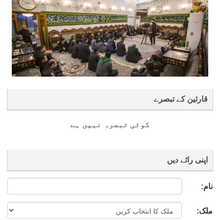
قارئین کے تبصرے
کوئی تبصرہ نہیں ہے
اپنی رائے دیں
نام:
ملک: