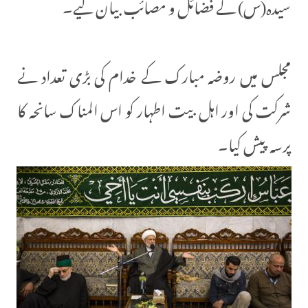
سیدہ(س) کے فضائل و مصائب بیان کیے۔
مجلس میں روضہ مبارک کے خدام کی بڑی تعداد نے
شرکت کی اور اہل بیت اطہار کو اس المناک سانحہ کا
پرسہ پیش کیا۔