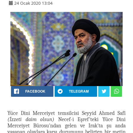
24 Ocak 2020 13:04
FACEBOOK
TELEGRAM
Yüce Dini Merceiyet temsilcisi Seyyid Ahmed Safî
(İzzeti daim olsun)
Necef-i Eşref'teki Yüce Dini
Merceiyet Bürosu'ndan gelen ve Irak'ta şu anda
yaşanan olaylara karşı durumunu belirten bir metin