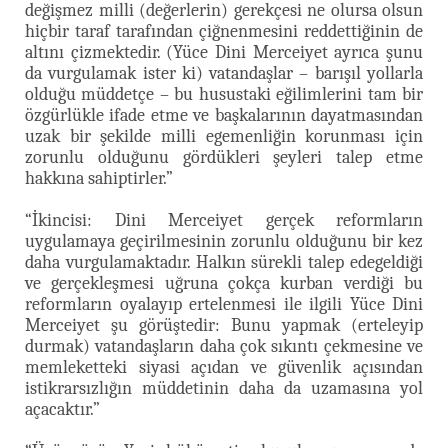
değişmez milli (değerlerin) gerekçesi ne olursa olsun
hiçbir taraf tarafından çiğnenmesini reddettiğinin de
altını çizmektedir. (Yüce Dini Merceiyet ayrıca şunu
da vurgulamak ister ki) vatandaşlar – barışıl yollarla
olduğu müddetçe – bu husustaki eğilimlerini tam bir
özgürlükle ifade etme ve başkalarının dayatmasından
uzak bir şekilde milli egemenliğin korunması için
zorunlu olduğunu gördükleri şeyleri talep etme
hakkına sahiptirler.”
“İkincisi: Dini Merceiyet gerçek reformların
uygulamaya geçirilmesinin zorunlu olduğunu bir kez
daha vurgulamaktadır. Halkın sürekli talep edegeldiği
ve gerçekleşmesi uğruna çokça kurban verdiği bu
reformların oyalayıp ertelenmesi ile ilgili Yüce Dini
Merceiyet şu görüştedir: Bunu yapmak (erteleyip
durmak) vatandaşların daha çok sıkıntı çekmesine ve
memleketteki siyasi açıdan ve güvenlik açısından
istikrarsızlığın müddetinin daha da uzamasına yol
açacaktır.”