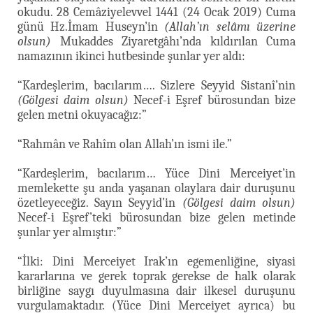
okudu. 28 Cemâziyelevvel 1441 (24 Ocak 2019) Cuma
günü Hz.İmam Huseyn’in
(Allah’ın selâmı üzerine
olsun)
Mukaddes Ziyaretgâhı’nda kıldırılan Cuma
namazının ikinci hutbesinde şunlar yer aldı:
“Kardeşlerim, bacılarım…. Sizlere Seyyid Sistanî’nin
(Gölgesi daim olsun)
Necef-i Eşref bürosundan bize
gelen metni okuyacağız:”
“Rahmân ve Rahîm olan Allah’ın ismi ile.”
“Kardeşlerim, bacılarım… Yüce Dini Merceiyet’in
memlekette şu anda yaşanan olaylara dair duruşunu
özetleyeceğiz. Sayın Seyyid’in
(Gölgesi daim olsun)
Necef-i Eşref’teki bürosundan bize gelen metinde
şunlar yer almıştır:”
“İlki: Dini Merceiyet Irak’ın egemenliğine, siyasi
kararlarına ve gerek toprak gerekse de halk olarak
birliğine saygı duyulmasına dair ilkesel duruşunu
vurgulamaktadır. (Yüce Dini Merceiyet ayrıca) bu