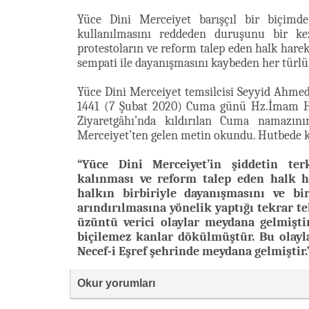
Yüce Dini Merceiyet barışçıl bir biçimde
kullanılmasını reddeden duruşunu bir kez
protestoların ve reform talep eden halk harek
sempati ile dayanışmasını kaybeden her türl
Yüce Dini Merceiyet temsilcisi Seyyid Ahmed
1441 (7 Şubat 2020) Cuma günü Hz.İmam 
Ziyaretgâhı’nda kıldırılan Cuma namazını
Merceiyet’ten gelen metin okundu. Hutbede kon
“Yüce Dini Merceiyet’in şiddetin terk
kalınması ve reform talep eden halk h
halkın birbiriyle dayanışmasını ve bi
arındırılmasına yönelik yaptığı tekrar t
üzüntü verici olaylar meydana gelmişti
biçilemez kanlar dökülmüştür. Bu olay
Necef-i Eşref şehrinde meydana gelmiştir.
Okur yorumları