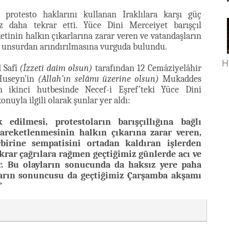
 protesto haklarını kullanan Iraklılara karşı güç
 daha tekrar etti. Yüce Dini Merceiyet barışçıl
etinin halkın çıkarlarına zarar veren ve vatandaşların
ü unsurdan arındırılmasına vurguda bulundu.
H
 Safî
(İzzeti daim olsun)
tarafından 12 Cemâziyelâhir
Huseyn’in
(Allah’ın selâmı üzerine olsun)
Mukaddes
n ikinci hutbesinde Necef-i Eşref’teki Yüce Dini
uyla ilgili olarak şunlar yer aldı:
 edilmesi, protestoların barışçıllığına bağlı
areketlenmesinin halkın çıkarına zarar veren,
rbirine sempatisini ortadan kaldıran işlerden
ekrar çağrılara rağmen geçtiğimiz günlerde acı ve
r. Bu olayların sonucunda da haksız yere paha
ların sonuncusu da geçtiğimiz Çarşamba akşamı
”