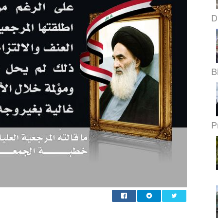
D
B
Pr