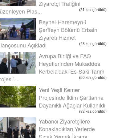
Ziyaretçi Trafiğini
üzenleyen Plas...
(31 kez görüldü)
Beynel-Haremeyn-i
Şerîfeyn Bölümü Erbain
Ziyareti Hizmet
ilançosunu Açıkladı
(28 kez görüldü)
Avrupa Birliği ve FAO
Heyetlerinden Mukaddes
Kerbela'daki Es-Saki Tarım
ojesi'...
(50 kez görüldü)
Yeni Yeşil Kemer
Projesinde İklim Şartlarına
Dayanıklı Ağaçlar Kullanıldı
(82 kez görüldü)
Yabancı Ziyaretçilere
Konakladıkları Yerlerde
Sıcak Yemek İkramı