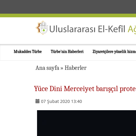
Mukaddes Türbe
Türbe'nin Haberleri
Ziyaretçilere yönelik hizm
Ana sayfa
»
Haberler
Yüce Dini Merceiyet barışçıl prot
07 Şubat 2020 13:40