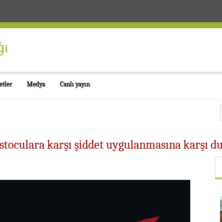
etler
Medya
Canlı yayın
estoculara karşı şiddet uygulanmasına karşı d