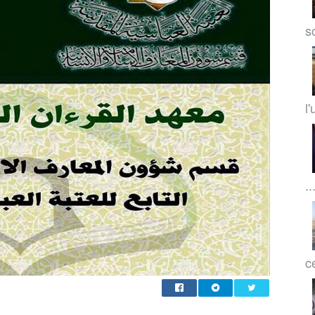
so
l'
..
c