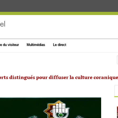
e du visiteur
Multimédias
Le direct
orts distingués pour diffuser la culture coranique