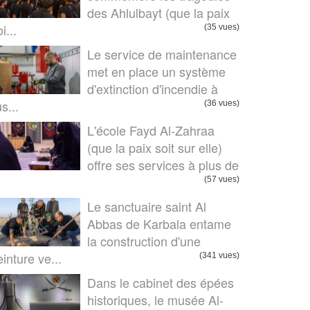
des Ahlulbayt (que la paix
i...
(35 vues)
Le service de maintenance
met en place un système
d'extinction d'incendie à
us...
(36 vues)
L'école Fayd Al-Zahraa
(que la paix soit sur elle)
offre ses services à plus de
.
(57 vues)
Le sanctuaire saint Al
Abbas de Karbala entame
la construction d'une
einture ve...
(341 vues)
Dans le cabinet des épées
historiques, le musée Al-