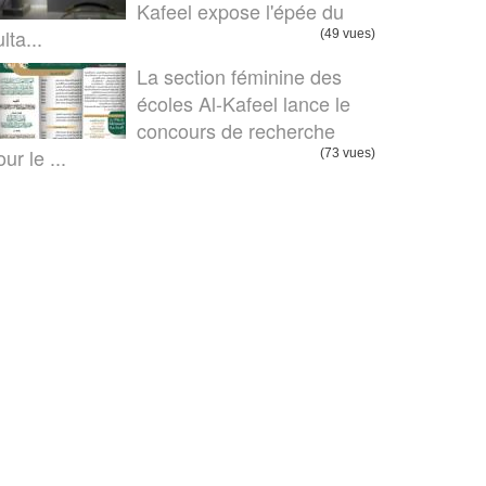
Kafeel expose l'épée du
lta...
(49 vues)
La section féminine des
écoles Al-Kafeel lance le
concours de recherche
ur le ...
(73 vues)