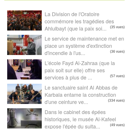
La Division de l'Oratoire
commémore les tragédies des
Ahlulbayt (que la paix soi...
(35 vues)
Le service de maintenance met en
place un système d'extinction
d'incendie à l'us...
(36 vues)
L'école Fayd Al-Zahraa (que la
paix soit sur elle) offre ses
services à plus de ...
(57 vues)
Le sanctuaire saint Al Abbas de
Karbala entame la construction
d'une ceinture ve...
(334 vues)
Dans le cabinet des épées
historiques, le musée Al-Kafeel
expose l'épée du sulta...
(49 vues)