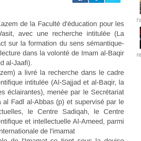
l'
azem de la Faculté d'éducation pour les
asit, avec une recherche intitulée (La
ct sur la formation du sens sémantique-
e lecture dans la volonté de Imam al-Baqir
r
d al-Jaafi).
em) a livré la recherche dans le cadre
tifique intitulée (Al-Sajjad et al-Baqir, la
es éclairantes), menée par le Secrétariat
al Fadl al-Abbas (p) et supervisé par le
ctuelles, le Centre Sadiqah, le Centre
entifique et intellectuelle Al-Ameed, parmi
nternationale de l'imamat
le de l'Imamat se tient sous la devise