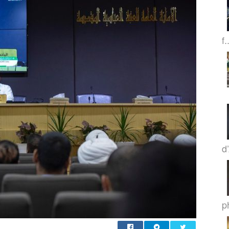
f.
d
p