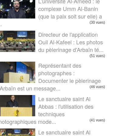
L'université Al-Ameed : le
complexe Umm Al-Banin
(que la paix soit sur elle) a
..
(30 vues)
Directeur de l'application
Ouil Al-Kafeel : Les photos
du pèlerinage d'Arbaïn té...
(51 vues)
Représentant des
photographes :
Documenter le pèlerinage
’Arbaïn est un message...
(46 vues)
Le sanctuaire saint Al
Abbas : l'utilisation des
techniques
hotographiques mode...
(41 vues)
Le sanctuaire saint Al